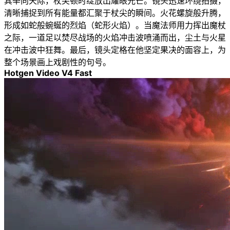
其举向天际，杖尖顿时绽放出耀眼光芒。镜头迅速环绕拍摄，
清晰捕捉到所有能量都汇聚于杖尖的瞬间。火花螺旋般升腾，
形成如蛇般蜿蜒的烈焰（蛇形火焰）。当魔法师用力挥出魔杖
之际，一道足以焚尽战场的火焰冲击波喷涌而出，尘土与火星
在冲击波中狂舞。最后，镜头定格在他坚定果决的面容上，为
整个场景画上戏剧性的句号。
Hotgen Video V4 Fast