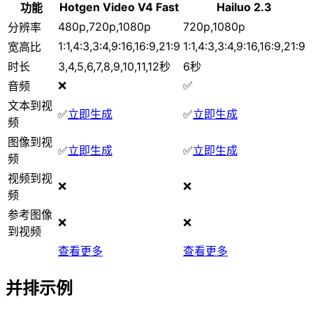
Hotgen Video V4 Fast
Hailuo 2.3
功能
480p,720p,1080p
720p,1080p
分辨率
1:1,4:3,3:4,9:16,16:9,21:9
1:1,4:3,3:4,9:16,16:9,21:9
宽高比
时长
3,4,5,6,7,8,9,10,11,12秒
6秒
❌
✅
音频
文本到视
✅
立即生成
✅
立即生成
频
图像到视
✅
立即生成
✅
立即生成
频
视频到视
❌
❌
频
参考图像
❌
❌
到视频
查看更多
查看更多
并排示例