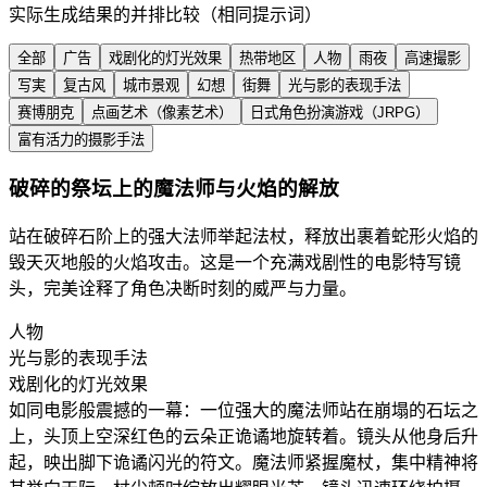
实际生成结果的并排比较（相同提示词）
全部
广告
戏剧化的灯光效果
热带地区
人物
雨夜
高速撮影
写実
复古风
城市景观
幻想
街舞
光与影的表现手法
赛博朋克
点画艺术（像素艺术）
日式角色扮演游戏（JRPG）
富有活力的摄影手法
破碎的祭坛上的魔法师与火焰的解放
站在破碎石阶上的强大法师举起法杖，释放出裹着蛇形火焰的
毁天灭地般的火焰攻击。这是一个充满戏剧性的电影特写镜
头，完美诠释了角色决断时刻的威严与力量。
人物
光与影的表现手法
戏剧化的灯光效果
如同电影般震撼的一幕：一位强大的魔法师站在崩塌的石坛之
上，头顶上空深红色的云朵正诡谲地旋转着。镜头从他身后升
起，映出脚下诡谲闪光的符文。魔法师紧握魔杖，集中精神将