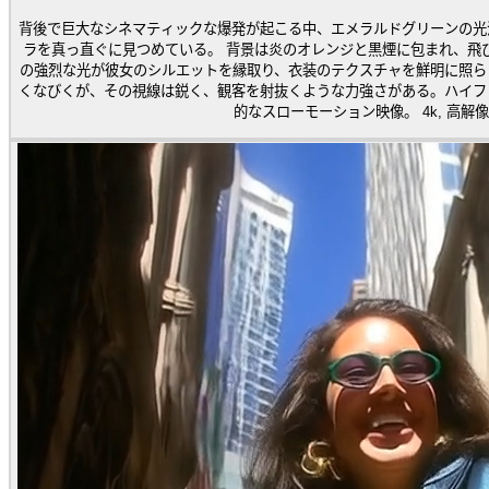
背後で巨大なシネマティックな爆発が起こる中、エメラルドグリーンの光
ラを真っ直ぐに見つめている。 背景は炎のオレンジと黒煙に包まれ、飛び散る破片がスローモーションで空中に舞っている。爆発
の強烈な光が彼女のシルエットを縁取り、衣装のテクスチャを鮮明に照ら
くなびくが、その視線は鋭く、観客を射抜くような力強さがある。ハイフ
的なスローモーション映像。 4k, 高解