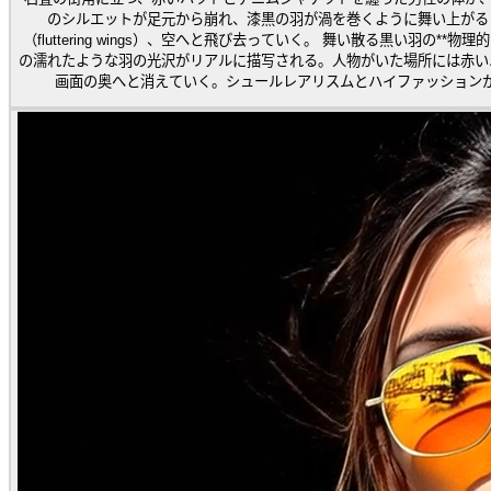
のシルエットが足元から崩れ、漆黒の羽が渦を巻くように舞い上がる
（fluttering wings）、空へと飛び去っていく。 舞い散る黒い羽の**物理的
の濡れたような羽の光沢がリアルに描写される。人物がいた場所には赤い
画面の奥へと消えていく。シュールレアリスムとハイファッション