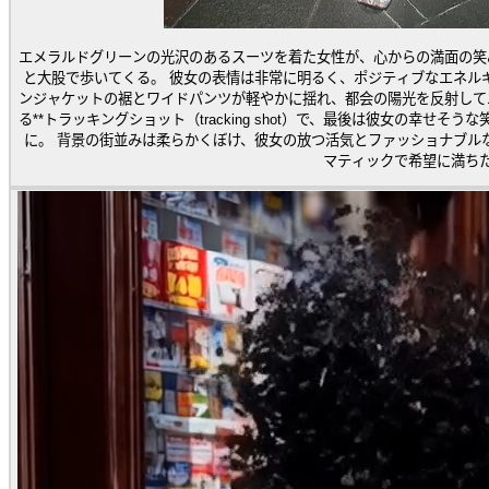
エメラルドグリーンの光沢のあるスーツを着た女性が、心からの満面の笑
と大股で歩いてくる。 彼女の表情は非常に明るく、ポジティブなエネルギーに満ち溢れている。一歩踏み出すごとに、上質なリネ
ンジャケットの裾とワイドパンツが軽やかに揺れ、都会の陽光を反射して
る**トラッキングショット（tracking shot）で、最後は彼女の幸せそうな
に。 背景の街並みは柔らかくぼけ、彼女の放つ活気とファッショナブル
マティックで希望に満ち