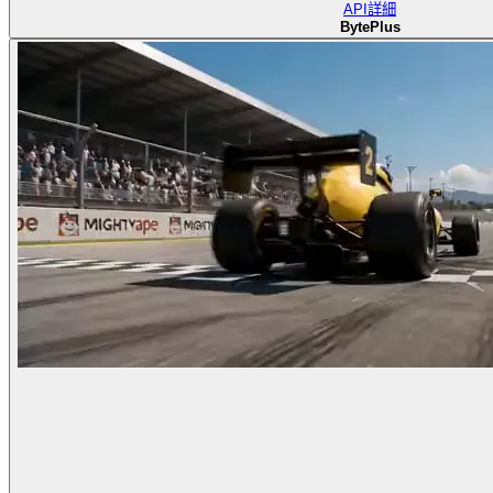
API
詳細
BytePlus