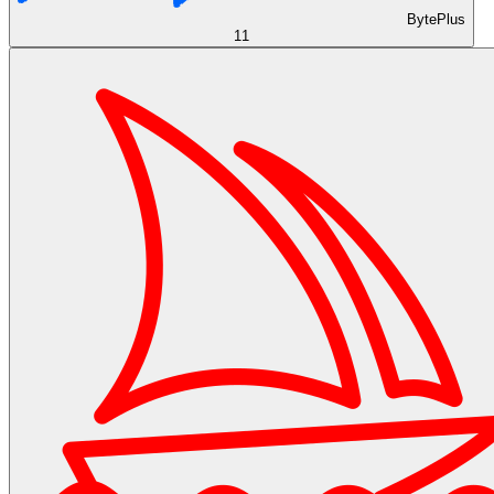
BytePlus
11