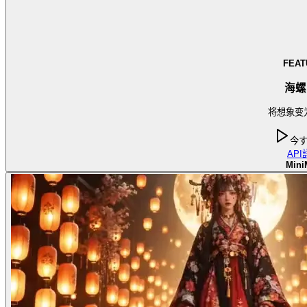
FEAT
海螺
将想象变
今
API
Mini