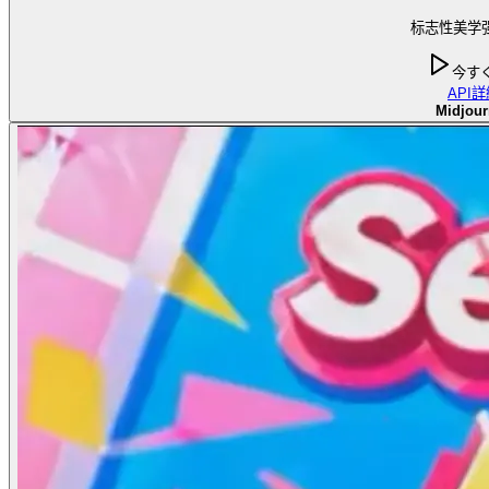
标志性美学
今す
API
詳
Midjour