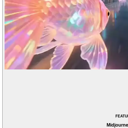
FEATU
Midjourne