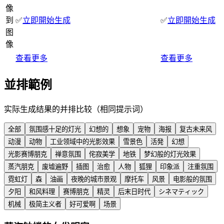
像
到
✅
立即開始生成
✅
立即開始生成
图
像
查看更多
查看更多
並排範例
实际生成结果的并排比较（相同提示词）
全部
氛围感十足的灯光
幻想的
想象
宠物
海报
复古未来风
动漫
动物
工业领域中的光影效果
雪景色
活発
幻想
光影赛博朋克
禅意氛围
侘寂美学
地铁
梦幻般的灯光效果
蒸汽朋克
废墟遍野
插图
治愈
人物
狐狸
印象派
注重氛围
霓虹灯
森
油画
夜晚的城市景观
摩托车
风景
电影般的氛围
夕阳
和风料理
赛博朋克
精灵
后末日时代
シネマティック
机械
极简主义者
好可爱啊
场景