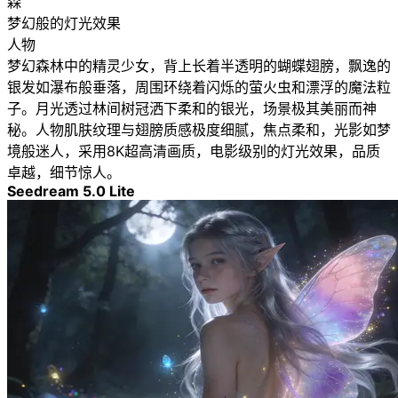
森
梦幻般的灯光效果
人物
梦幻森林中的精灵少女，背上长着半透明的蝴蝶翅膀，飘逸的
银发如瀑布般垂落，周围环绕着闪烁的萤火虫和漂浮的魔法粒
子。月光透过林间树冠洒下柔和的银光，场景极其美丽而神
秘。人物肌肤纹理与翅膀质感极度细腻，焦点柔和，光影如梦
境般迷人，采用8K超高清画质，电影级别的灯光效果，品质
卓越，细节惊人。
Seedream 5.0 Lite