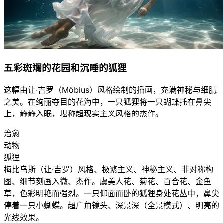
五彩斑斓的花园和沉睡的狐狸
这幅由让·吉罗（Möbius）风格绘制的插画，充满神秘与细腻
之美。在绚丽夺目的花海中，一只狐狸将一只蝴蝶托在鼻尖
上，静静入眠，堪称超现实主义风格的杰作。
治愈
动物
狐狸
梅比乌斯（让·吉罗）风格、极繁主义、神秘主义、非对称构
图、细节刻画入微、杰作。虞美人花、菊花、百合花、金鱼
草，色彩明艳而强烈。一只仰面而卧的狐狸身处花丛中，鼻尖
停着一只小蝴蝶。超广角镜头、深景深（全景模式）、明亮的
光线效果。