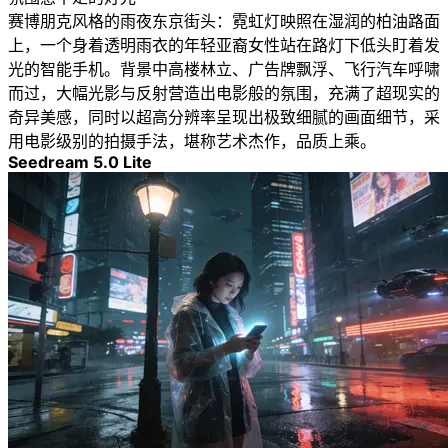
赛博朋克风格的雨夜东京街头：霓虹灯映照在湿润的柏油路面
上，一个身着透明雨衣的年轻亚裔女性站在路灯下低头盯着发
光的智能手机。背景中高楼林立、广告牌飘浮、飞行汽车呼啸
而过，大幅光影与反射营造出电影般的氛围，充满了超现实的
奇异美感，同时以超高分辨率呈现出极致细腻的画面细节，采
用电影级别的拍摄手法，堪称艺术杰作，品质上乘。
Seedream 5.0 Lite