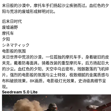
末日般的沙漠中，摩托车手们扬起沙尘疾驰而过。血红色的夕
阳与荒凉的废墟形成鲜明对比。
后末日时代
废墟遍野
摩托车
夕阳
シネマティック
电影般的氛围
末日世界中荒凉的沙漠，一位孤独的摩托车手，身着破旧的皮
夹克，戴着防毒面具，骑着改装的重型摩托车，后方扬起巨大
的沙尘。血红色的夕阳，天空中乌云密布，残骸散落的飞机碎
片，强烈的电影般的氛围与尘土特效，极致细腻的金属质感与
布料破损效果，8K画质，电影级灯光效果，史诗级高细节呈
现。
Seedream 5.0 Lite