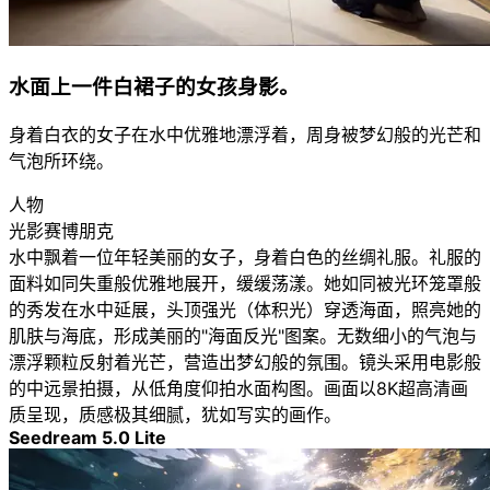
水面上一件白裙子的女孩身影。
身着白衣的女子在水中优雅地漂浮着，周身被梦幻般的光芒和
气泡所环绕。
人物
光影赛博朋克
水中飘着一位年轻美丽的女子，身着白色的丝绸礼服。礼服的
面料如同失重般优雅地展开，缓缓荡漾。她如同被光环笼罩般
的秀发在水中延展，头顶强光（体积光）穿透海面，照亮她的
肌肤与海底，形成美丽的"海面反光"图案。无数细小的气泡与
漂浮颗粒反射着光芒，营造出梦幻般的氛围。镜头采用电影般
的中远景拍摄，从低角度仰拍水面构图。画面以8K超高清画
质呈现，质感极其细腻，犹如写实的画作。
Seedream 5.0 Lite