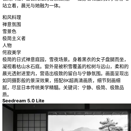
站立着，晨光与她融为一体。
和风料理
禅意氛围
雪景色
极简主义者
人物
侘寂美学
极简的日式禅意庭园，雪夜场景。身着黑衣的女子盘腿而坐，
凝视着枯山水石庭。窗外是被积雪覆盖的松树与远山，柔和的
晨光透射进室内，营造出极致的留白与宁静氛围。画面呈现出
如同摄影般的景深效果，搭配8K超高清画质，细节刻画细
腻，尽显日本传统美学精髓。关键词：宁静、极简、极致品
质。
Seedream 5.0 Lite