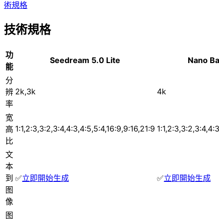
術規格
技術規格
功
Seedream 5.0 Lite
Nano Ba
能
分
2k,3k
4k
辨
率
宽
1:1,2:3,3:2,3:4,4:3,4:5,5:4,16:9,9:16,21:9
1:1,2:3,3:2,3:4,4:
高
比
文
本
到
✅
立即開始生成
✅
立即開始生成
图
像
图