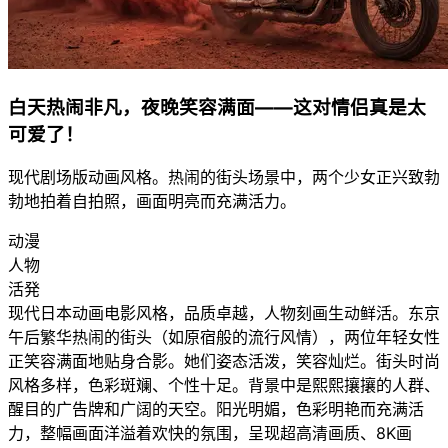
白天热闹非凡，夜晚笑容满面——这对情侣真是太
可爱了！
现代剧场版动画风格。热闹的街头场景中，两个少女正兴致勃
勃地拍着自拍照，画面明亮而充满活力。
动漫
人物
活発
现代日本动画电影风格，品质卓越，人物刻画生动鲜活。东京
午后繁华热闹的街头（如原宿般的流行风情），两位年轻女性
正笑容满面地贴身合影。她们姿态活泼，笑容灿烂。街头时尚
风格多样，色彩斑斓、个性十足。背景中是熙熙攘攘的人群、
醒目的广告牌和广阔的天空。阳光明媚，色彩明艳而充满活
力，整幅画面洋溢着欢快的氛围，呈现超高清画质、8K画