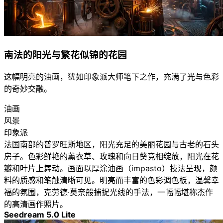
南法的阳光与繁花似锦的花园
这幅明亮的油画，犹如印象派大师笔下之作，充满了光与色彩
的奇妙交融。
油画
风景
印象派
法国南部的普罗旺斯地区，阳光充足的美丽花园与古老的石头
房子。色彩鲜艳的薰衣草、玫瑰和向日葵竞相绽放，阳光在花
瓣和叶片上舞动。画面以厚涂油画（impasto）技法呈现，颜
料的质感和笔触清晰可见。明亮而丰富的色彩调色板，温馨幸
福的氛围，克劳德·莫奈般捕捉光线的手法，一幅幅堪称杰作
的高清画作照片。
Seedream 5.0 Lite