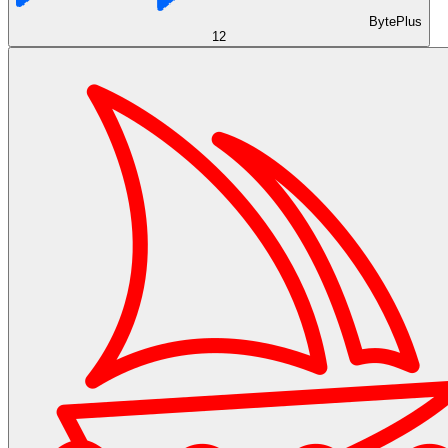
BytePlus
12