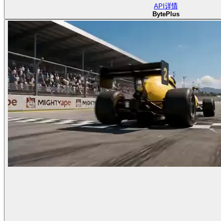
API
详情
BytePlus