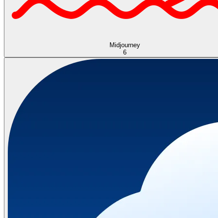
Midjourney
6