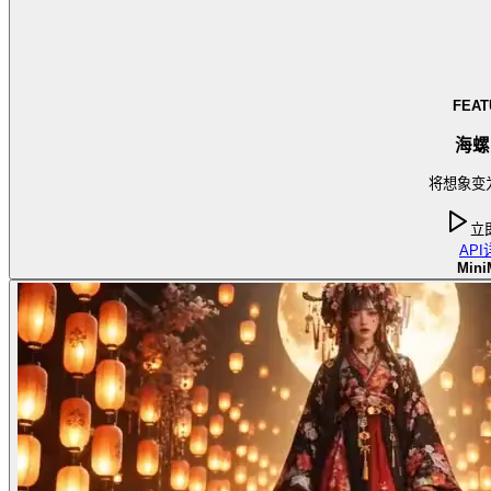
FEAT
海螺
将想象变
立
API
Mini