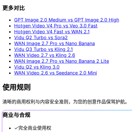
更多对比
GPT Image 2.0 Medium vs GPT Image 2.0 High
Hotgen Video V4 Pro vs Veo 3.0 Fast
Hotgen Video V4 Fast vs WAN 2.1
Vidu Q2 Turbo vs Sora2
WAN Image 2.7 Pro vs Nano Banana
Vidu Q3 Turbo vs Kling 2.1
WAN Video 2.7 vs Kling 2.6
WAN Image 2.7 Pro vs Nano Banana 2 Lite
Vidu Q2 vs Kling 3.0
WAN Video 2.6 vs Seedance 2.0 Mini
使用规则
清晰的商用权利与内容安全准则，为您的创意作品保驾护航。
商业与合规
✓
完全商业使用权