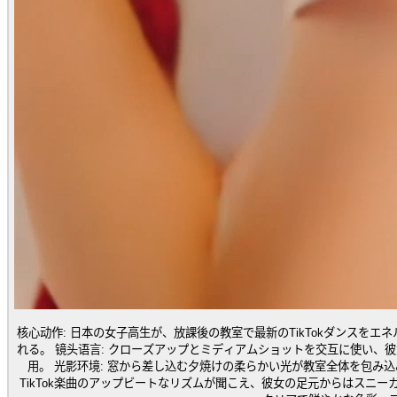
核心动作: 日本の女子高生が、放課後の教室で最新のTikTokダンス
れる。 镜头语言: クローズアップとミディアムショットを交互に使い、彼女の表情と全身の動きを捉える。手持ちカメラのような自然な揺れがあり、臨場感を演出する。50mmレンズ使
用。 光影环境: 窓から差し込む夕焼けの柔らかい光が教室全体を包み込み、彼女の顔と制服に暖かなハイライトを与える。教室の奥はやや暗く、奥行きを出す。 音效指令: 流行りの
TikTok楽曲のアップビートなリズムが聞こえ、彼女の足元からはスニーカーが床を擦る