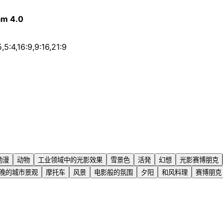
am 4.0
5,5:4,16:9,9:16,21:9
动漫
动物
工业领域中的光影效果
雪景色
活発
幻想
光影赛博朋克
晚的城市景观
摩托车
风景
电影般的氛围
夕阳
和风料理
赛博朋克