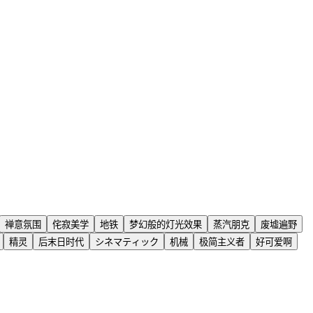
禅意氛围
侘寂美学
地铁
梦幻般的灯光效果
蒸汽朋克
废墟遍野
精灵
后末日时代
シネマティック
机械
极简主义者
好可爱啊