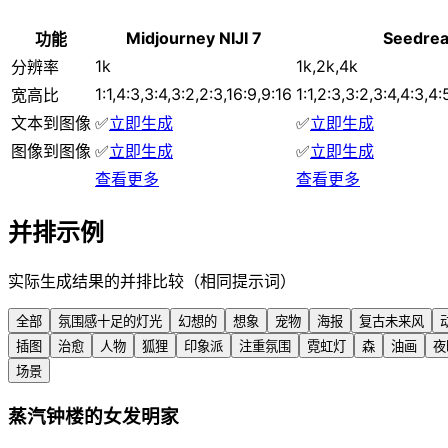
Midjourney NIJI 7
Seedre
功能
1k
1k,2k,4k
分辨率
1:1,4:3,3:4,3:2,2:3,16:9,9:16
1:1,2:3,3:2,3:4,4:3,4:
宽高比
文本到图像
✅
立即生成
✅
立即生成
图像到图像
✅
立即生成
✅
立即生成
查看更多
查看更多
并排示例
实际生成结果的并排比较（相同提示词）
全部
氛围感十足的灯光
幻想的
想象
宠物
海报
复古未来风
插图
治愈
人物
狐狸
印象派
注重氛围
霓虹灯
森
油画
夜
场景
蒸汽钟楼的女发明家