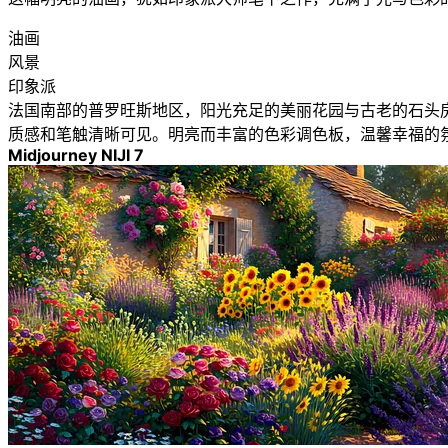
油画
风景
印象派
法国南部的普罗旺斯地区，阳光充足的美丽花园与古老的石头房
质感和笔触清晰可见。明亮而丰富的色彩调色板，温馨幸福的
Midjourney NIJI 7