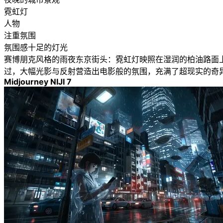
霓虹灯
人物
注重氛围
氛围感十足的灯光
赛博朋克风格的雨夜东京街头：霓虹灯映照在湿润的柏油路面
过，大幅光影与反射营造出电影般的氛围，充满了超现实的奇
Midjourney NIJI 7