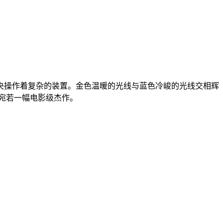
央操作着复杂的装置。金色温暖的光线与蓝色冷峻的光线交相辉
宛若一幅电影级杰作。