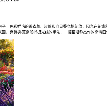
子。色彩鲜艳的薰衣草、玫瑰和向日葵竞相绽放，阳光在花瓣和叶
氛围，克劳德·莫奈般捕捉光线的手法，一幅幅堪称杰作的高清画