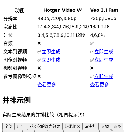
Hotgen Video V4
Veo 3.1 Fast
功能
480p,720p,1080p
720p,1080p
分辨率
1:1,4:3,3:4,9:16,16:9,21:9
16:9,9:16
宽高比
时长
3,4,5,6,7,8,9,10,11,12秒
4,6,8秒
❌
✅
音频
文本到视频
✅
立即生成
✅
立即生成
图像到视频
✅
立即生成
✅
立即生成
❌
❌
视频到视频
❌
参考图像到视频
✅
立即生成
查看更多
查看更多
并排示例
实际生成结果的并排比较（相同提示词）
全部
广告
戏剧化的灯光效果
热带地区
写実的
人物
雨夜