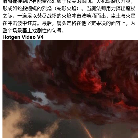
清晰捕捉到所有能量都汇聚于杖尖的瞬间。火花螺旋般升腾，
形成如蛇般蜿蜒的烈焰（蛇形火焰）。当魔法师用力挥出魔杖
之际，一道足以焚尽战场的火焰冲击波喷涌而出，尘土与火星
在冲击波中狂舞。最后，镜头定格在他坚定果决的面容上，为
整个场景画上戏剧性的句号。
Hotgen Video V4