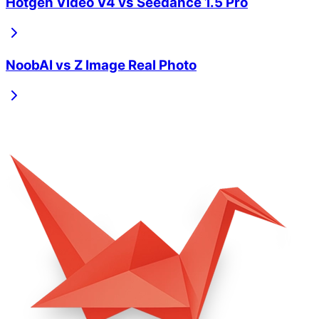
Hotgen Video V4
vs
Seedance 1.5 Pro
NoobAI
vs
Z Image Real Photo