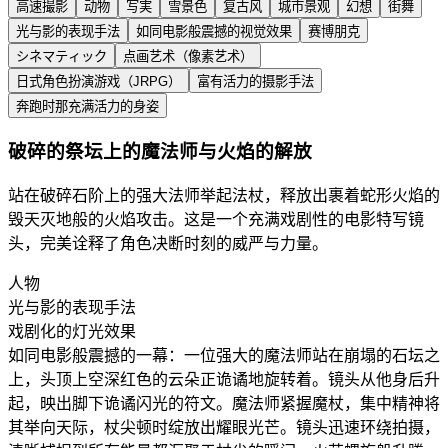
高速撮影
动物
写実
雪景色
复古风
城市景观
幻想
街舞
光与影的表现手法
如同电影般震撼的视觉效果
赛博朋克
シネマティック
点画艺术（像素艺术）
日式角色扮演游戏（JRPG）
富有活力的摄影手法
奔跑时那充满活力的身姿
破碎的祭坛上的魔法师与火焰的解放
站在破碎石阶上的强大法师举起法杖，释放出裹着蛇形火焰的
毁天灭地般的火焰攻击。这是一个充满戏剧性的电影特写镜
头，完美诠释了角色决断时刻的威严与力量。
人物
光与影的表现手法
戏剧化的灯光效果
如同电影般震撼的一幕：一位强大的魔法师站在崩塌的石坛之
上，头顶上空深红色的云朵正诡谲地旋转着。镜头从他身后升
起，映出脚下诡谲闪光的符文。魔法师紧握魔杖，集中精神将
其举向天际，杖尖顿时绽放出耀眼光芒。镜头迅速环绕拍摄，