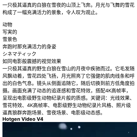
一只极其逼真的白狼在雪夜的山顶上飞奔。月光与飞舞的雪花
构成了一幅充满活力的景象，令人叹为观止。
动物
写実的
雪景色
奔跑时那充满活力的身姿
シネマティック
如同电影般震撼的视觉效果
一只极其逼真的野生白狼在雪山的月夜中疾驰而过。它毛发随
风飘动着，雪花四处飞扬，月光照亮了它强健的肌肉线条和呼
出的白色气息。镜头从侧面追随它，随后切换到前方低角度拍
摄。画面充满了动态的追逐感和雪花特效，搭配4K高帧率，
呈现出电影级野生动物纪录片般的质感。关键词：光线效果、
雪花特效、4K高帧率、电影级野生动物纪录片风格、照片级
逼真狼群奔跑场景、雪夜场景、电影级动态感。
Hotgen Video V4