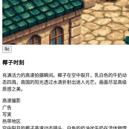
椰子时刻
充满活力的高速拍摄瞬间。椰子在空中裂开，乳白色的牛奶动
态四溅，南国的阳光透过水滴折射出迷人光芒。画面尽显高级
质感之美。
高速撮影
广告
写実
热带地区
空中裂开的椰子高速动态镜头。白色的奶油状牛奶在流体物理