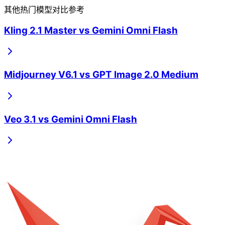
其他热门模型对比参考
Kling 2.1 Master
vs
Gemini Omni Flash
Midjourney V6.1
vs
GPT Image 2.0 Medium
Veo 3.1
vs
Gemini Omni Flash