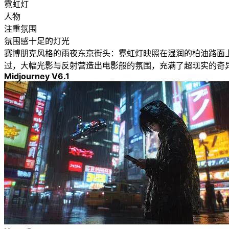
霓虹灯
人物
注重氛围
氛围感十足的灯光
赛博朋克风格的雨夜东京街头：霓虹灯映照在湿润的柏油路面
过，大幅光影与反射营造出电影般的氛围，充满了超现实的奇
Midjourney V6.1