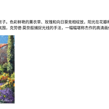
子。色彩鲜艳的薰衣草、玫瑰和向日葵竞相绽放，阳光在花瓣和叶
氛围，克劳德·莫奈般捕捉光线的手法，一幅幅堪称杰作的高清画