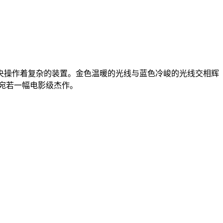
央操作着复杂的装置。金色温暖的光线与蓝色冷峻的光线交相辉
宛若一幅电影级杰作。