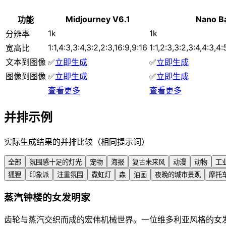
Midjourney V6.1
Nano B
功能
1k
1k
分辨率
1:1,4:3,3:4,3:2,2:3,16:9,9:16
1:1,2:3,3:2,3:4,4:3,4:
宽高比
文本到图像
✅
立即生成
✅
立即生成
图像到图像
✅
立即生成
✅
立即生成
查看更多
查看更多
并排示例
实际生成结果的并排比较（相同提示词）
全部
氛围感十足的灯光
宠物
海报
复古未来风
动漫
动物
工
狐狸
印象派
注重氛围
霓虹灯
森
油画
夜晚的城市景观
摩托
蒸汽钟楼的女发明家
齿轮与蒸汽交织而成的宏伟机械世界。一位维多利亚风格的女