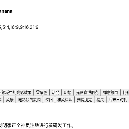
anana
5,5:4,16:9,9:16,21:9
业领域中的光影效果
雪景色
活発
幻想
光影赛博朋克
禅意氛围
侘
车
风景
电影般的氛围
夕阳
和风料理
赛博朋克
精灵
后末日时代
发明家正全神贯注地进行着研发工作。