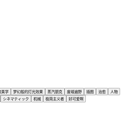
寂美学
梦幻般的灯光效果
蒸汽朋克
废墟遍野
插图
治愈
人物
シネマティック
机械
极简主义者
好可爱啊