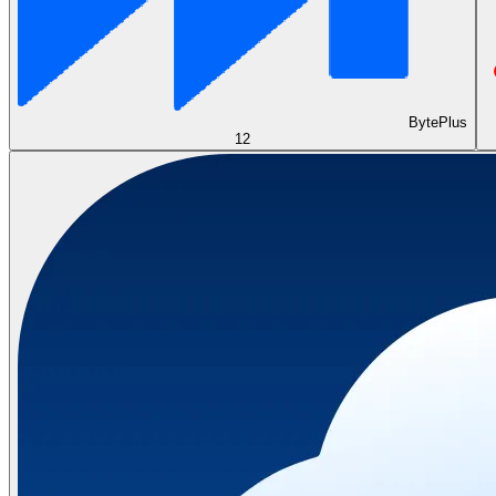
BytePlus
12