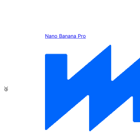
Nano Banana Pro
🥉