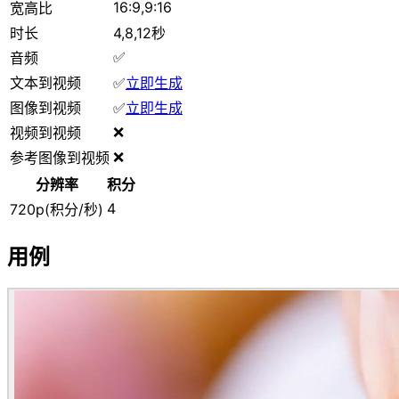
16:9,9:16
宽高比
时长
4,8,12秒
✅
音频
文本到视频
✅
立即生成
图像到视频
✅
立即生成
❌
视频到视频
❌
参考图像到视频
分辨率
积分
4
720p(积分/秒)
用例