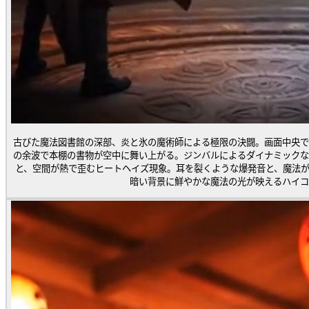
古びた魔法図書館の深部、炎と氷の魔術師による極限の決闘。画面中央で
の余波で本棚の書物が空中に舞い上がる。ジンバルによるダイナミックな
と、空間が熱で歪むヒートヘイズ現象。耳を裂くような爆発音と、魔法が
暗い背景に鮮やかな魔法の光が映えるハイコ