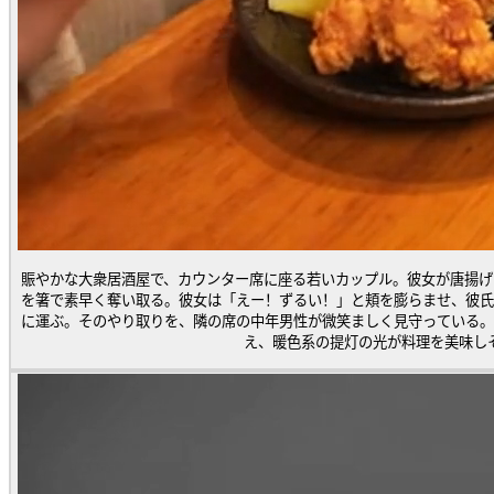
賑やかな大衆居酒屋で、カウンター席に座る若いカップル。彼女が唐揚げ
を箸で素早く奪い取る。彼女は「えー！ずるい！」と頬を膨らませ、彼氏
に運ぶ。そのやり取りを、隣の席の中年男性が微笑ましく見守っている。
え、暖色系の提灯の光が料理を美味し