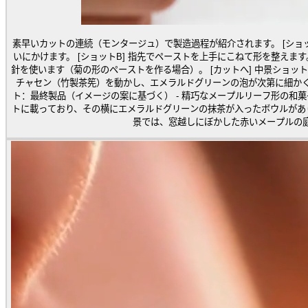
素早いカットの連続（モンタージュ）で製造過程が紹介されます。 [ショットA] 高級な赤豆ペーストのフィリングをふる
いにかけます。 [ショットB] 指先でペーストを上手にこねて形を整えます。 [ショットC] 黄色の花粉を点てるために細い
針を使います（菊の形のペーストを作る場合）。 [カットへ] 中景ショット：茶師が抹茶の準備を始めます。茶碗で急速に
チャセン（竹製茶筅）を動かし、エメラルドグリーンの泡が次第に細かく滑らかになります。 
ト：最終製品（イメージの案に基づく） - 精巧なメープルリーフ形の和
トに載っており、その横にエメラルドグリーンの抹茶が入ったボウルがあります。 [動き] 客の手が和菓子
景では、窓越しにぼかした赤いメープルの