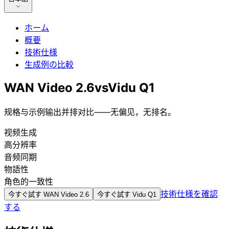
ホーム
概要
技術仕様
生成例の比較
WAN Video 2.6
vs
Vidu Q1
规格与示例输出并排对比——无偏见，无排名。
视频生成
高分辨率
音频同期
物語性
角色的一致性
技術仕様を確認
今すぐ試す
WAN Video 2.6
今すぐ試す
Vidu Q1
する