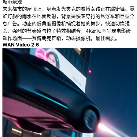
城市景观
未来都市的屋顶上，身着发光夹克的赛博女孩正在跳街舞。霓
虹灯般的雨水在地面反射，背景是快速穿行的悬浮车和巨型全
息广告。动态的低角度摄像机捕捉着她的舞步，快速切换镜
头，强烈的节奏感与粒子特效相结合，4K高帧率呈现电影级
动作场面——赛博朋克舞蹈，动态摄像机，最佳画质。
WAN Video 2.6