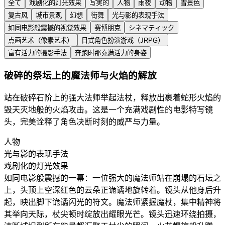
全て
戏剧化的灯光效果
写実的
人物
雨夜
动物
雪景色
复古风
城市景观
幻想
街舞
光与影的表现手法
如同电影般震撼的视觉效果
赛博朋克
シネマティック
点画艺术（像素艺术）
日式角色扮演游戏（JRPG）
富有活力的摄影手法
奔跑时那充满活力的身姿
破碎的祭坛上的魔法师与火焰的解放
站在破碎石阶上的强大法师举起法杖，释放出裹着蛇形火焰的
毁天灭地般的火焰攻击。这是一个充满戏剧性的电影特写镜
头，完美诠释了角色决断时刻的威严与力量。
人物
光与影的表现手法
戏剧化的灯光效果
如同电影般震撼的一幕：一位强大的魔法师站在崩塌的石坛之
上，头顶上空深红色的云朵正诡谲地旋转着。镜头从他身后升
起，映出脚下诡谲闪光的符文。魔法师紧握魔杖，集中精神将
其举向天际，杖尖顿时绽放出耀眼光芒。镜头迅速环绕拍摄，