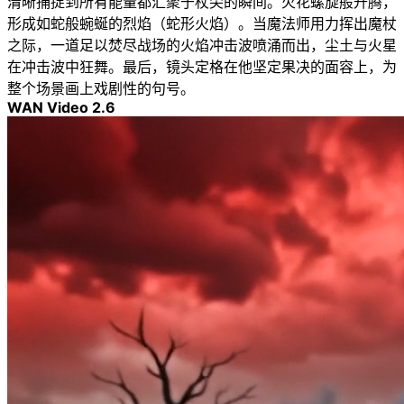
清晰捕捉到所有能量都汇聚于杖尖的瞬间。火花螺旋般升腾，
形成如蛇般蜿蜒的烈焰（蛇形火焰）。当魔法师用力挥出魔杖
之际，一道足以焚尽战场的火焰冲击波喷涌而出，尘土与火星
在冲击波中狂舞。最后，镜头定格在他坚定果决的面容上，为
整个场景画上戏剧性的句号。
WAN Video 2.6