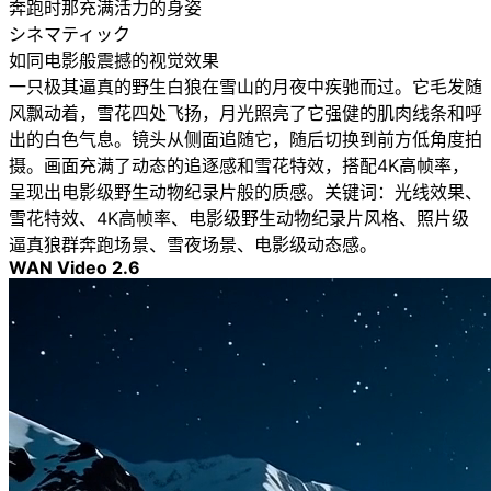
奔跑时那充满活力的身姿
シネマティック
如同电影般震撼的视觉效果
一只极其逼真的野生白狼在雪山的月夜中疾驰而过。它毛发随
风飘动着，雪花四处飞扬，月光照亮了它强健的肌肉线条和呼
出的白色气息。镜头从侧面追随它，随后切换到前方低角度拍
摄。画面充满了动态的追逐感和雪花特效，搭配4K高帧率，
呈现出电影级野生动物纪录片般的质感。关键词：光线效果、
雪花特效、4K高帧率、电影级野生动物纪录片风格、照片级
逼真狼群奔跑场景、雪夜场景、电影级动态感。
WAN Video 2.6