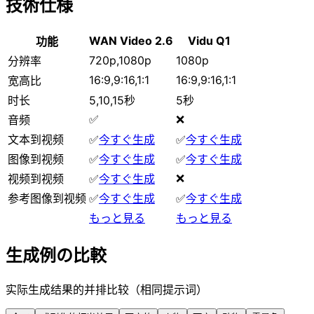
技術仕様
WAN Video 2.6
Vidu Q1
功能
720p,1080p
1080p
分辨率
16:9,9:16,1:1
16:9,9:16,1:1
宽高比
时长
5,10,15秒
5秒
✅
❌
音频
文本到视频
✅
今すぐ生成
✅
今すぐ生成
图像到视频
✅
今すぐ生成
✅
今すぐ生成
❌
视频到视频
✅
今すぐ生成
参考图像到视频
✅
今すぐ生成
✅
今すぐ生成
もっと見る
もっと見る
生成例の比較
实际生成结果的并排比较（相同提示词）