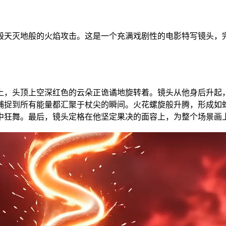
毁天灭地般的火焰攻击。这是一个充满戏剧性的电影特写镜头，
上，头顶上空深红色的云朵正诡谲地旋转着。镜头从他身后升起
捕捉到所有能量都汇聚于杖尖的瞬间。火花螺旋般升腾，形成如
中狂舞。最后，镜头定格在他坚定果决的面容上，为整个场景画