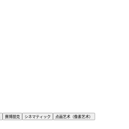
果
赛博朋克
シネマティック
点画艺术（像素艺术）