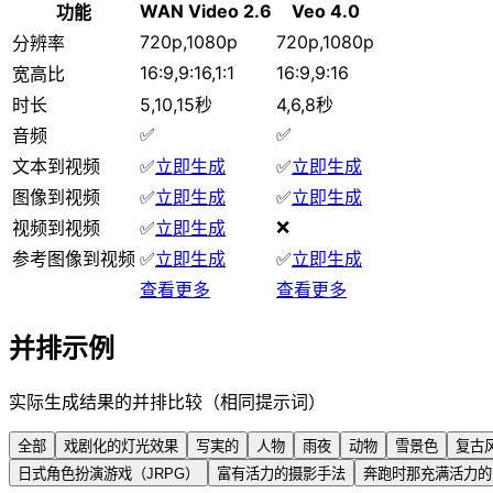
WAN Video 2.6
Veo 4.0
功能
720p,1080p
720p,1080p
分辨率
16:9,9:16,1:1
16:9,9:16
宽高比
时长
5,10,15秒
4,6,8秒
✅
✅
音频
文本到视频
✅
立即生成
✅
立即生成
图像到视频
✅
立即生成
✅
立即生成
❌
视频到视频
✅
立即生成
参考图像到视频
✅
立即生成
✅
立即生成
查看更多
查看更多
并排示例
实际生成结果的并排比较（相同提示词）
全部
戏剧化的灯光效果
写実的
人物
雨夜
动物
雪景色
复古
日式角色扮演游戏（JRPG）
富有活力的摄影手法
奔跑时那充满活力的