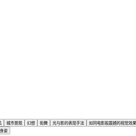
风
城市景观
幻想
街舞
光与影的表现手法
如同电影般震撼的视觉效
身姿