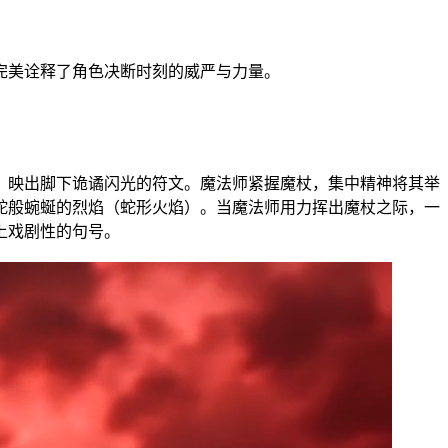
完美诠释了角色决断时刻的威严与力量。
，映出脚下诡谲闪光的符文。魔法师紧握魔杖，集中精神将其举
蛇般蜿蜒的烈焰（蛇形火焰）。当魔法师用力挥出魔杖之际，一
上戏剧性的句号。