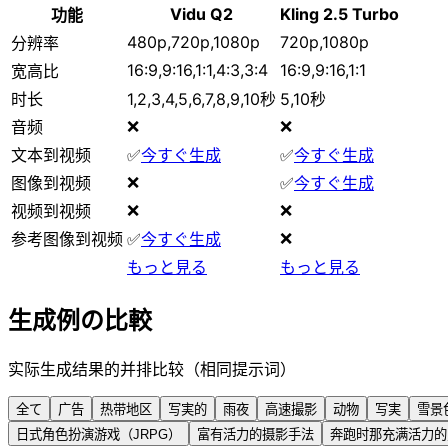
Vidu Q2
Kling 2.5 Turbo
功能
480p,720p,1080p
720p,1080p
分辨率
16:9,9:16,1:1,4:3,3:4
16:9,9:16,1:1
宽高比
时长
1,2,3,4,5,6,7,8,9,10秒
5,10秒
❌
❌
音频
文本到视频
✅
今すぐ生成
✅
今すぐ生成
❌
图像到视频
✅
今すぐ生成
❌
❌
视频到视频
❌
参考图像到视频
✅
今すぐ生成
もっと見る
もっと見る
生成例の比較
实际生成结果的并排比较（相同提示词）
全て
广告
热带地区
写実的
雨夜
高速撮影
动物
写実
雪景
日式角色扮演游戏（JRPG）
富有活力的摄影手法
奔跑时那充满活力的