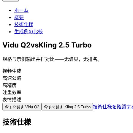
ホーム
概要
技術仕様
生成例の比較
Vidu Q2
vs
Kling 2.5 Turbo
规格与示例输出并排对比——无偏见，无排名。
视频生成
高速公路
高精度
注重效率
表情描述
技術仕様を確認す
今すぐ試す
Vidu Q2
今すぐ試す
Kling 2.5 Turbo
技術仕様