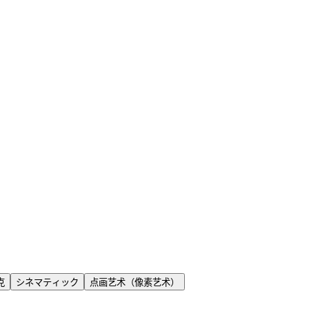
克
シネマティック
点画艺术（像素艺术）