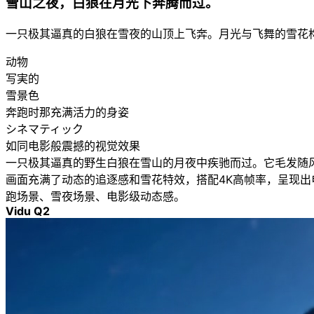
雪山之夜，白狼在月光下奔腾而过。
一只极其逼真的白狼在雪夜的山顶上飞奔。月光与飞舞的雪花
动物
写実的
雪景色
奔跑时那充满活力的身姿
シネマティック
如同电影般震撼的视觉效果
一只极其逼真的野生白狼在雪山的月夜中疾驰而过。它毛发随
画面充满了动态的追逐感和雪花特效，搭配4K高帧率，呈现出
跑场景、雪夜场景、电影级动态感。
Vidu Q2