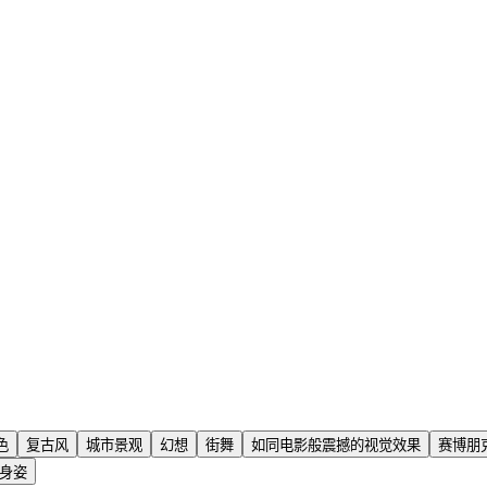
色
复古风
城市景观
幻想
街舞
如同电影般震撼的视觉效果
赛博朋
身姿