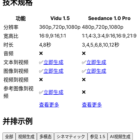
技术规格
Vidu 1.5
Seedance 1.0 Pro
功能
360p,720p,1080p
480p,720p,1080p
分辨率
16:9,9:16,1:1
1:1,4:3,3:4,9:16,16:9,21:9
宽高比
时长
4,8秒
3,4,5,6,8,10,12秒
❌
❌
音频
文本到视频
✅
立即生成
✅
立即生成
图像到视频
✅
立即生成
✅
立即生成
❌
❌
视频到视频
参考图像到视
❌
✅
立即生成
频
查看更多
查看更多
并排示例
全部
视频生成
多模态
シネマティック
参见 1.5
AI视频生成