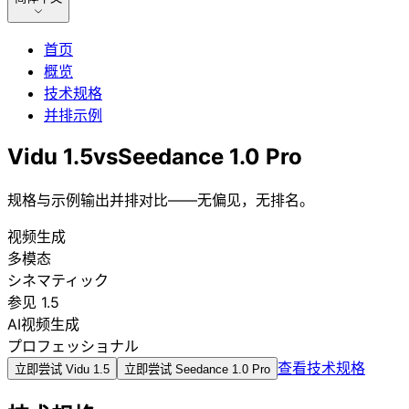
首页
概览
技术规格
并排示例
Vidu 1.5
vs
Seedance 1.0 Pro
规格与示例输出并排对比——无偏见，无排名。
视频生成
多模态
シネマティック
参见 1.5
AI视频生成
プロフェッショナル
查看技术规格
立即尝试
Vidu 1.5
立即尝试
Seedance 1.0 Pro