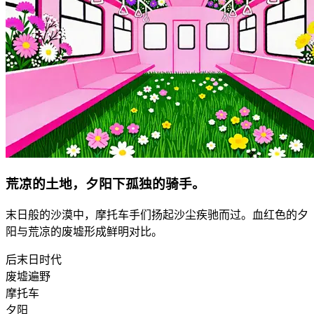
荒凉的土地，夕阳下孤独的骑手。
末日般的沙漠中，摩托车手们扬起沙尘疾驰而过。血红色的夕
阳与荒凉的废墟形成鲜明对比。
后末日时代
废墟遍野
摩托车
夕阳