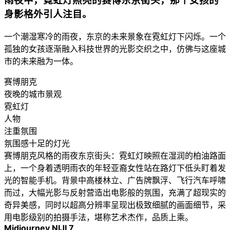
雨夜中，霓虹灯照亮的赛博东京街头，那个女孩的
身影格外引人注目。
一个潮湿寒冷的雨夜，东京的未来景象在霓虹灯下闪烁。一个
孤独的女孩逐渐融入科技世界的光影交织之中，仿佛与这座城
市的未来融为一体。
赛博朋克
夜晚的城市景观
霓虹灯
人物
注重氛围
氛围感十足的灯光
赛博朋克风格的雨夜东京街头：霓虹灯映照在湿润的柏油路面
上，一个身着透明雨衣的年轻亚裔女性站在路灯下低头盯着发
光的智能手机。背景中高楼林立、广告牌飘浮、飞行汽车呼啸
而过，大幅光影与反射营造出电影般的氛围，充满了超现实的
奇异美感，同时以超高分辨率呈现出极致细腻的画面细节，采
用电影级别的拍摄手法，堪称艺术杰作，品质上乘。
Midjourney NIJI 7