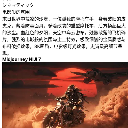
シネマティック
电影般的氛围
末日世界中荒凉的沙漠，一位孤独的摩托车手，身着破旧的皮
夹克，戴着防毒面具，骑着改装的重型摩托车，后方扬起巨大
的沙尘。血红色的夕阳，天空中乌云密布，残骸散落的飞机碎
片，强烈的电影般的氛围与尘土特效，极致细腻的金属质感与
布料破损效果，8K画质，电影级灯光效果，史诗级高细节呈
现。
Midjourney NIJI 7