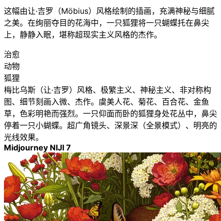
这幅由让·吉罗（Möbius）风格绘制的插画，充满神秘与细腻
之美。在绚丽夺目的花海中，一只狐狸将一只蝴蝶托在鼻尖
上，静静入眠，堪称超现实主义风格的杰作。
治愈
动物
狐狸
梅比乌斯（让·吉罗）风格、极繁主义、神秘主义、非对称构
图、细节刻画入微、杰作。虞美人花、菊花、百合花、金鱼
草，色彩明艳而强烈。一只仰面而卧的狐狸身处花丛中，鼻尖
停着一只小蝴蝶。超广角镜头、深景深（全景模式）、明亮的
光线效果。
Midjourney NIJI 7