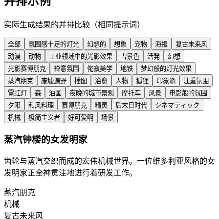
并排示例
实际生成结果的并排比较（相同提示词）
全部
氛围感十足的灯光
幻想的
想象
宠物
海报
复古未来风
动漫
动物
工业领域中的光影效果
雪景色
活発
幻想
光影赛博朋克
禅意氛围
侘寂美学
地铁
梦幻般的灯光效果
蒸汽朋克
废墟遍野
插图
治愈
人物
狐狸
印象派
注重氛围
霓虹灯
森
油画
夜晚的城市景观
摩托车
风景
电影般的氛围
夕阳
和风料理
赛博朋克
精灵
后末日时代
シネマティック
机械
极简主义者
好可爱啊
场景
蒸汽钟楼的女发明家
齿轮与蒸汽交织而成的宏伟机械世界。一位维多利亚风格的女
发明家正全神贯注地进行着研发工作。
蒸汽朋克
机械
复古未来风