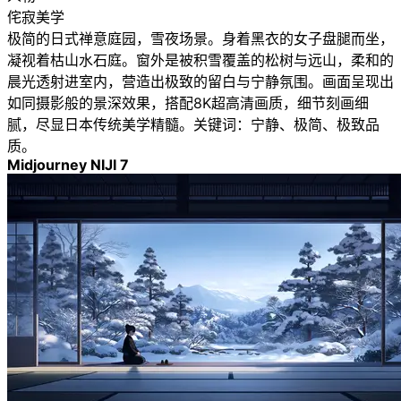
侘寂美学
极简的日式禅意庭园，雪夜场景。身着黑衣的女子盘腿而坐，
凝视着枯山水石庭。窗外是被积雪覆盖的松树与远山，柔和的
晨光透射进室内，营造出极致的留白与宁静氛围。画面呈现出
如同摄影般的景深效果，搭配8K超高清画质，细节刻画细
腻，尽显日本传统美学精髓。关键词：宁静、极简、极致品
质。
Midjourney NIJI 7