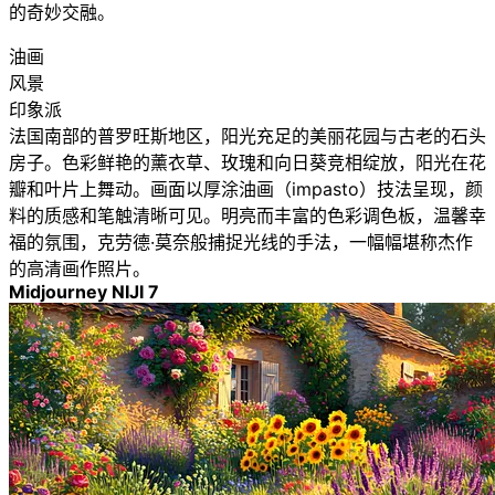
的奇妙交融。
油画
风景
印象派
法国南部的普罗旺斯地区，阳光充足的美丽花园与古老的石头
房子。色彩鲜艳的薰衣草、玫瑰和向日葵竞相绽放，阳光在花
瓣和叶片上舞动。画面以厚涂油画（impasto）技法呈现，颜
料的质感和笔触清晰可见。明亮而丰富的色彩调色板，温馨幸
福的氛围，克劳德·莫奈般捕捉光线的手法，一幅幅堪称杰作
的高清画作照片。
Midjourney NIJI 7