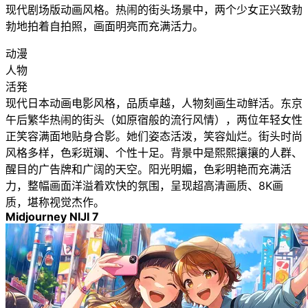
现代剧场版动画风格。热闹的街头场景中，两个少女正兴致勃
勃地拍着自拍照，画面明亮而充满活力。
动漫
人物
活発
现代日本动画电影风格，品质卓越，人物刻画生动鲜活。东京
午后繁华热闹的街头（如原宿般的流行风情），两位年轻女性
正笑容满面地贴身合影。她们姿态活泼，笑容灿烂。街头时尚
风格多样，色彩斑斓、个性十足。背景中是熙熙攘攘的人群、
醒目的广告牌和广阔的天空。阳光明媚，色彩明艳而充满活
力，整幅画面洋溢着欢快的氛围，呈现超高清画质、8K画
质，堪称视觉杰作。
Midjourney NIJI 7