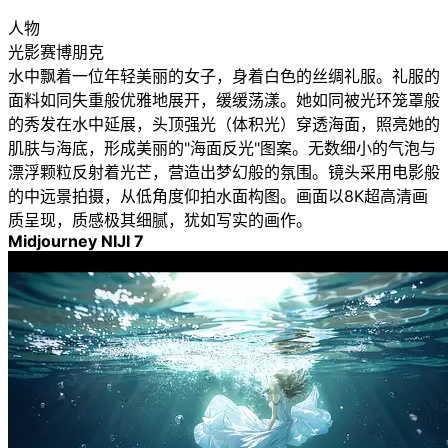
人物
光影赛博朋克
水中飘着一位年轻美丽的女子，身着白色的丝绸礼服。礼服的
面料如同失重般优雅地展开，缓缓荡漾。她如同被光环笼罩般
的秀发在水中延展，头顶强光（体积光）穿透海面，照亮她的
肌肤与海底，形成美丽的"海面反光"图案。无数细小的气泡与
漂浮颗粒反射着光芒，营造出梦幻般的氛围。镜头采用电影般
的中远景拍摄，从低角度仰拍水面构图。画面以8K超高清画
质呈现，质感极其细腻，犹如写实的画作。
Midjourney NIJI 7