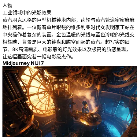
人物
工业领域中的光影效果
蒸汽朋克风格的巨型机械钟塔内部，齿轮与蒸汽管道密密麻麻
地排列着。一位戴着单片眼镜的维多利亚时代女发明家正站在
中央操作着复杂的装置。金色温暖的光线与蓝色冷峻的光线交
相辉映，背景是巨大的钟盘和腾空而起的蒸汽。超写实的细
节、8K高清画质、电影般的灯光效果以及极高的质感呈现，
让这幅画面宛若一幅电影级杰作。
Midjourney NIJI 7