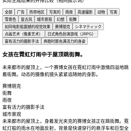
实际生成结果的并排比较（相同提示词）
全部
广告
热带地区
写実的
雨夜
高速撮影
动物
写実
雪景色
复古风
城市景观
幻想
街舞
如同电影般震撼的视觉效果
赛博朋克
シネマティック
点画艺术（像素艺术）
日式角色扮演游戏（JRPG）
富有活力的摄影手法
奔跑时那充满活力的身姿
女孩在霓虹灯雨中于屋顶跳街舞。
未来都市的屋顶上，一个赛博女孩在霓虹灯雨中激情四溢地跳
着街舞。动态的摄像机镜头紧紧追随她的身影。
赛博朋克
街舞
雨夜
富有活力的摄影手法
城市景观
未来都市的屋顶上，身着发光夹克的赛博女孩正在跳街舞。霓
虹灯般的雨水在地面反射，背景是快速穿行的悬浮车和巨型全