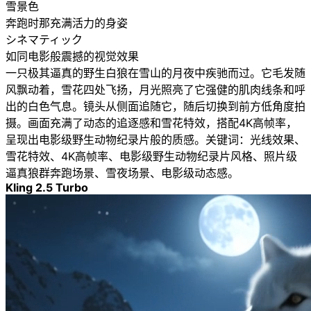
雪景色
奔跑时那充满活力的身姿
シネマティック
如同电影般震撼的视觉效果
一只极其逼真的野生白狼在雪山的月夜中疾驰而过。它毛发随
风飘动着，雪花四处飞扬，月光照亮了它强健的肌肉线条和呼
出的白色气息。镜头从侧面追随它，随后切换到前方低角度拍
摄。画面充满了动态的追逐感和雪花特效，搭配4K高帧率，
呈现出电影级野生动物纪录片般的质感。关键词：光线效果、
雪花特效、4K高帧率、电影级野生动物纪录片风格、照片级
逼真狼群奔跑场景、雪夜场景、电影级动态感。
Kling 2.5 Turbo