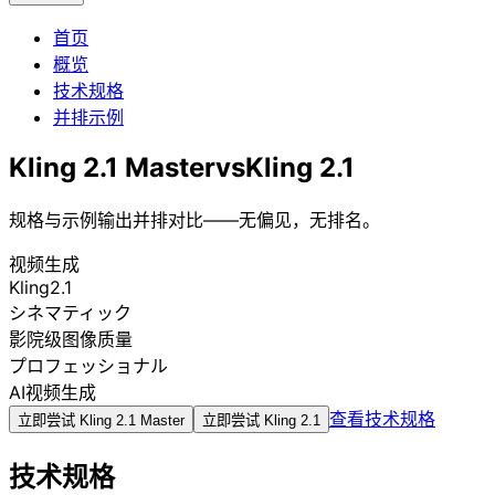
首页
概览
技术规格
并排示例
Kling 2.1 Master
vs
Kling 2.1
规格与示例输出并排对比——无偏见，无排名。
视频生成
Kling2.1
シネマティック
影院级图像质量
プロフェッショナル
AI视频生成
查看技术规格
立即尝试
Kling 2.1 Master
立即尝试
Kling 2.1
技术规格