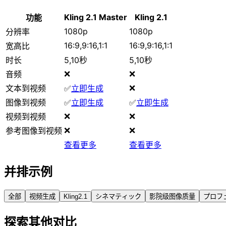
Kling 2.1 Master
Kling 2.1
功能
1080p
1080p
分辨率
16:9,9:16,1:1
16:9,9:16,1:1
宽高比
时长
5,10秒
5,10秒
❌
❌
音频
❌
文本到视频
✅
立即生成
图像到视频
✅
立即生成
✅
立即生成
❌
❌
视频到视频
❌
❌
参考图像到视频
查看更多
查看更多
并排示例
全部
视频生成
Kling2.1
シネマティック
影院级图像质量
プロフ
探索其他对比