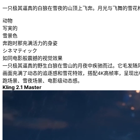
一只极其逼真的白狼在雪夜的山顶上飞奔。月光与飞舞的雪花
动物
写実的
雪景色
奔跑时那充满活力的身姿
シネマティック
如同电影般震撼的视觉效果
一只极其逼真的野生白狼在雪山的月夜中疾驰而过。它毛发随
画面充满了动态的追逐感和雪花特效，搭配4K高帧率，呈现出
跑场景、雪夜场景、电影级动态感。
Kling 2.1 Master