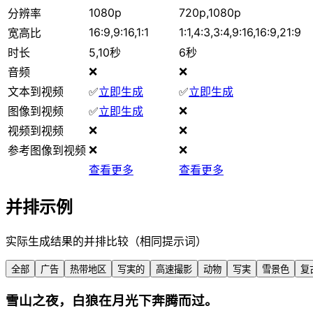
1080p
720p,1080p
分辨率
16:9,9:16,1:1
1:1,4:3,3:4,9:16,16:9,21:9
宽高比
时长
5,10秒
6秒
❌
❌
音频
文本到视频
✅
立即生成
✅
立即生成
❌
图像到视频
✅
立即生成
❌
❌
视频到视频
❌
❌
参考图像到视频
查看更多
查看更多
并排示例
实际生成结果的并排比较（相同提示词）
全部
广告
热带地区
写実的
高速撮影
动物
写実
雪景色
复
雪山之夜，白狼在月光下奔腾而过。