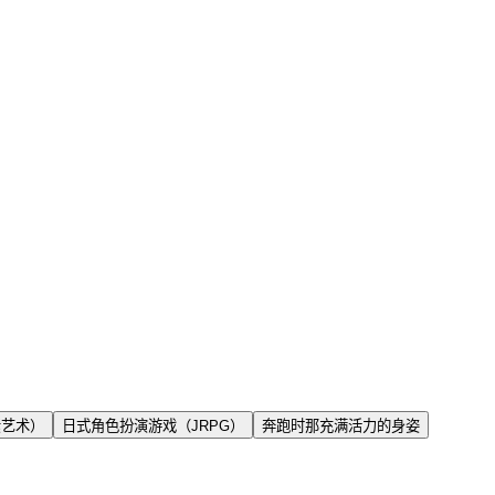
素艺术）
日式角色扮演游戏（JRPG）
奔跑时那充满活力的身姿