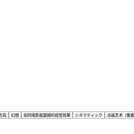
古风
幻想
如同电影般震撼的视觉效果
シネマティック
点画艺术（像