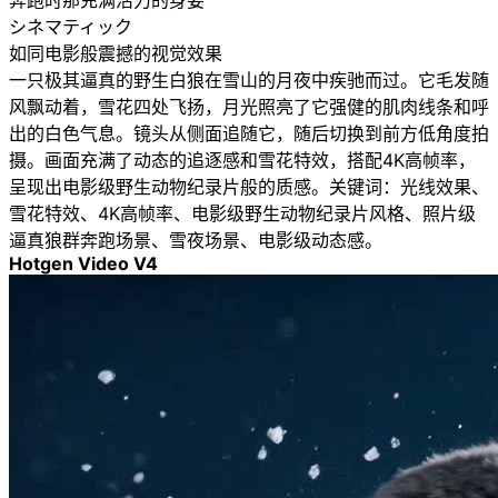
奔跑时那充满活力的身姿
シネマティック
如同电影般震撼的视觉效果
一只极其逼真的野生白狼在雪山的月夜中疾驰而过。它毛发随
风飘动着，雪花四处飞扬，月光照亮了它强健的肌肉线条和呼
出的白色气息。镜头从侧面追随它，随后切换到前方低角度拍
摄。画面充满了动态的追逐感和雪花特效，搭配4K高帧率，
呈现出电影级野生动物纪录片般的质感。关键词：光线效果、
雪花特效、4K高帧率、电影级野生动物纪录片风格、照片级
逼真狼群奔跑场景、雪夜场景、电影级动态感。
Hotgen Video V4