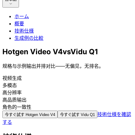
ホーム
概要
技術仕様
生成例の比較
Hotgen Video V4
vs
Vidu Q1
规格与示例输出并排对比——无偏见，无排名。
视频生成
多模态
高分辨率
高品质输出
角色的一致性
技術仕様を確認
今すぐ試す
Hotgen Video V4
今すぐ試す
Vidu Q1
する