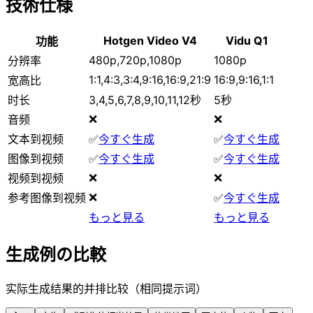
技術仕様
Hotgen Video V4
Vidu Q1
功能
480p,720p,1080p
1080p
分辨率
1:1,4:3,3:4,9:16,16:9,21:9
16:9,9:16,1:1
宽高比
时长
3,4,5,6,7,8,9,10,11,12秒
5秒
❌
❌
音频
文本到视频
✅
今すぐ生成
✅
今すぐ生成
图像到视频
✅
今すぐ生成
✅
今すぐ生成
❌
❌
视频到视频
❌
参考图像到视频
✅
今すぐ生成
もっと見る
もっと見る
生成例の比較
实际生成结果的并排比较（相同提示词）