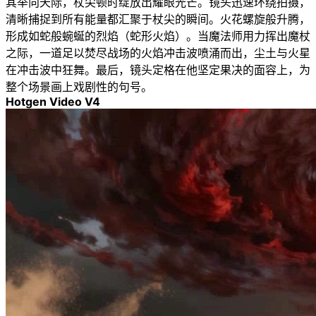
其举向天际，杖尖顿时绽放出耀眼光芒。镜头迅速环绕拍摄，
清晰捕捉到所有能量都汇聚于杖尖的瞬间。火花螺旋般升腾，
形成如蛇般蜿蜒的烈焰（蛇形火焰）。当魔法师用力挥出魔杖
之际，一道足以焚尽战场的火焰冲击波喷涌而出，尘土与火星
在冲击波中狂舞。最后，镜头定格在他坚定果决的面容上，为
整个场景画上戏剧性的句号。
Hotgen Video V4