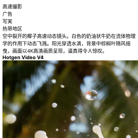
高速撮影
广告
写実
热带地区
空中裂开的椰子高速动态镜头。白色的奶油状牛奶在流体物理
学的作用下动态飞溅。阳光穿透水滴，背景中棕榈叶随风摇
曳，画面以4K高清画质呈现，逼真得令人惊叹。
Hotgen Video V4