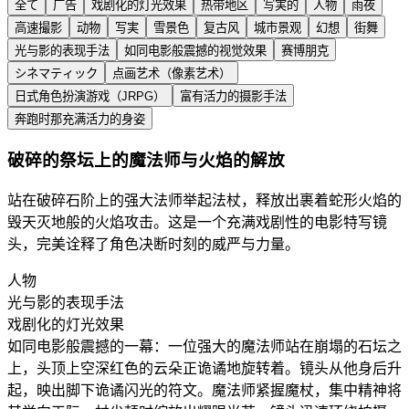
全て
广告
戏剧化的灯光效果
热带地区
写実的
人物
雨夜
高速撮影
动物
写実
雪景色
复古风
城市景观
幻想
街舞
光与影的表现手法
如同电影般震撼的视觉效果
赛博朋克
シネマティック
点画艺术（像素艺术）
日式角色扮演游戏（JRPG）
富有活力的摄影手法
奔跑时那充满活力的身姿
破碎的祭坛上的魔法师与火焰的解放
站在破碎石阶上的强大法师举起法杖，释放出裹着蛇形火焰的
毁天灭地般的火焰攻击。这是一个充满戏剧性的电影特写镜
头，完美诠释了角色决断时刻的威严与力量。
人物
光与影的表现手法
戏剧化的灯光效果
如同电影般震撼的一幕：一位强大的魔法师站在崩塌的石坛之
上，头顶上空深红色的云朵正诡谲地旋转着。镜头从他身后升
起，映出脚下诡谲闪光的符文。魔法师紧握魔杖，集中精神将