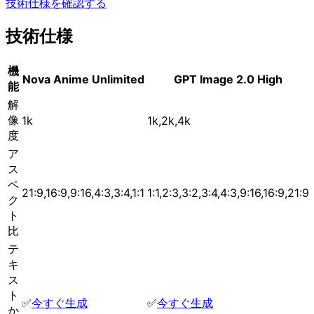
技術仕様を確認する
技術仕様
機
Nova Anime Unlimited
GPT Image 2.0 High
能
解
像
1k
1k,2k,4k
度
ア
ス
ペ
21:9,16:9,9:16,4:3,3:4,1:1
1:1,2:3,3:2,3:4,4:3,9:16,16:9,21:9
ク
ト
比
テ
キ
ス
ト
✅
今すぐ生成
✅
今すぐ生成
か