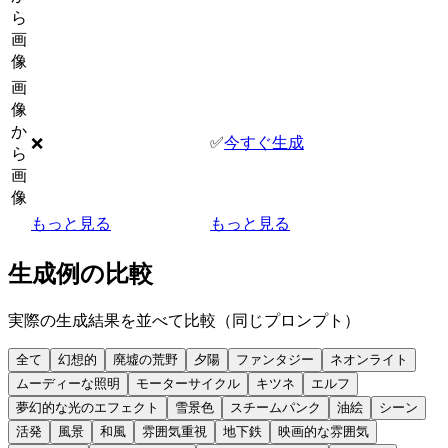
ら
画
像
画
像
か
✅
今すぐ生成
❌
ら
画
像
もっと見る
もっと見る
生成例の比較
実際の生成結果を並べて比較（同じプロンプト）
全て
幻想的
廃墟の荒野
夕陽
ファンタジー
ネオンライト
ムーディーな照明
モーターサイクル
キツネ
エルフ
夢幻的な光のエフェクト
雪景色
スチームパンク
油絵
シーン
活発
風景
和風
雰囲気重視
地下鉄
映画的な雰囲気