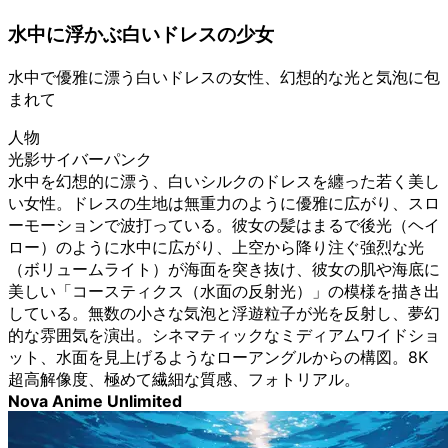
水中に浮かぶ白いドレスの少女
水中で優雅に漂う白いドレスの女性、幻想的な光と気泡に包
まれて
人物
光影サイバーパンク
水中を幻想的に漂う、白いシルクのドレスを纏った若く美し
い女性。ドレスの生地は無重力のように優雅に広がり、スロ
ーモーションで波打っている。彼女の髪はまるで後光（ヘイ
ロー）のように水中に広がり、上空から降り注ぐ強烈な光
（ボリュームライト）が海面を突き抜け、彼女の肌や海底に
美しい「コースティクス（水面の反射光）」の模様を描き出
している。無数の小さな気泡と浮遊粒子が光を反射し、夢幻
的な雰囲気を演出。シネマティックなミディアムワイドショ
ット、水面を見上げるようなローアングルからの構図。8K
超高解像度、極めて繊細な質感、フォトリアル。
Nova Anime Unlimited