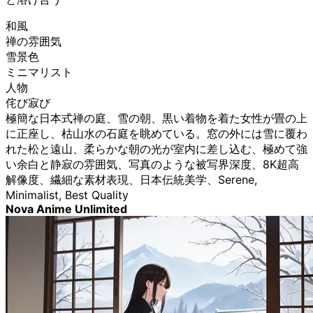
和風
禅の雰囲気
雪景色
ミニマリスト
人物
侘び寂び
極簡な日本式禅の庭、雪の朝、黒い着物を着た女性が畳の上
に正座し、枯山水の石庭を眺めている。窓の外には雪に覆わ
れた松と遠山、柔らかな朝の光が室内に差し込む、極めて強
い余白と静寂の雰囲気、写真のような被写界深度、8K超高
解像度、繊細な素材表現、日本伝統美学、Serene,
Minimalist, Best Quality
Nova Anime Unlimited