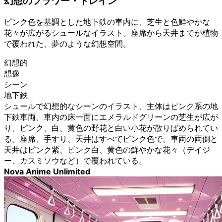
幻想のフラワー・トレイン
ピンク色を基調とした地下鉄の車内に、芝生と色鮮やかな
花々が広がるシュールなイラスト。座席から天井までが植物
で覆われた、夢のような幻想空間。
幻想的
想像
シーン
地下鉄
シュールで幻想的なシーンのイラスト、主体はピンク系の地
下鉄車両、車内の床一面にエメラルドグリーンの芝生が広が
り、ピンク、白、黄色の野花と白い小花が散りばめられてい
る。座席、手すり、天井はすべてピンク色で、車両の両側と
天井はピンク紫、ピンク白、黄色の鮮やかな花々（デイジ
ー、カスミソウなど）で覆われている。
Nova Anime Unlimited