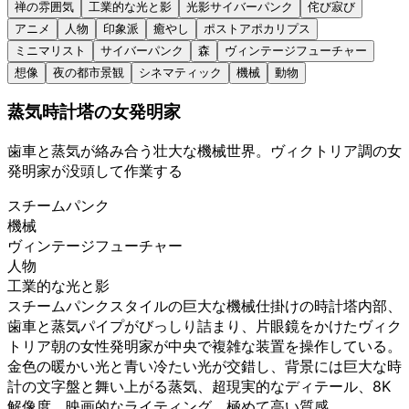
禅の雰囲気
工業的な光と影
光影サイバーパンク
侘び寂び
アニメ
人物
印象派
癒やし
ポストアポカリプス
ミニマリスト
サイバーパンク
森
ヴィンテージフューチャー
想像
夜の都市景観
シネマティック
機械
動物
蒸気時計塔の女発明家
歯車と蒸気が絡み合う壮大な機械世界。ヴィクトリア調の女
発明家が没頭して作業する
スチームパンク
機械
ヴィンテージフューチャー
人物
工業的な光と影
スチームパンクスタイルの巨大な機械仕掛けの時計塔内部、
歯車と蒸気パイプがびっしり詰まり、片眼鏡をかけたヴィク
トリア朝の女性発明家が中央で複雑な装置を操作している。
金色の暖かい光と青い冷たい光が交錯し、背景には巨大な時
計の文字盤と舞い上がる蒸気、超現実的なディテール、8K
解像度、映画的なライティング、極めて高い質感、