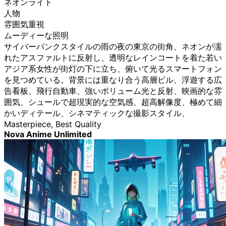
ネオンライト
人物
雰囲気重視
ムーディーな照明
サイバーパンクスタイルの雨の夜の東京の街角、ネオンが濡
れたアスファルトに反射し、透明なレインコートを着た若い
アジア系女性が街灯の下に立ち、俯いて光るスマートフォン
を見つめている。背景には重なり合う高層ビル、浮遊する広
告看板、飛行自動車、強いボリューム光と反射、映画的な雰
囲気、シュールで超現実的な空気感、超高解像度、極めて細
かいディテール、シネマティックな撮影スタイル、
Masterpiece, Best Quality
Nova Anime Unlimited