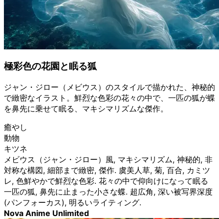
極彩色の花園と眠る狐
ジャン・ジロー（メビウス）のスタイルで描かれた、神秘的
で緻密なイラスト。鮮烈な色彩の花々の中で、一匹の狐が蝶
を鼻先に乗せて眠る、マキシマリズムな傑作。
癒やし
動物
キツネ
メビウス（ジャン・ジロー）風, マキシマリズム, 神秘的, 非
対称な構図, 細部まで緻密, 傑作. 虞美人草, 菊, 百合, カミツ
レ, 色鮮やかで鮮烈な色彩. 花々の中で仰向けになって眠る
一匹の狐, 鼻先に止まった小さな蝶. 超広角, 深い被写界深度
(パンフォーカス), 明るいライティング.
Nova Anime Unlimited