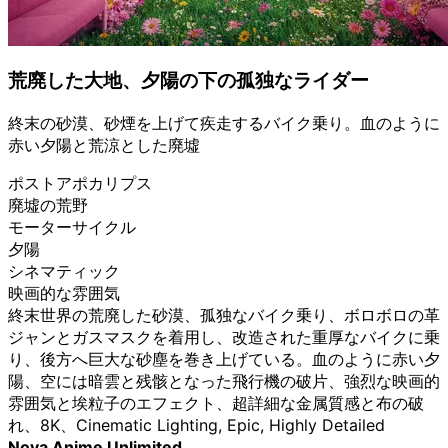
荒廃した大地、夕陽の下の孤独なライダー
終末の砂漠、砂煙を上げて疾走するバイク乗り。血のように
赤い夕陽と荒涼とした廃墟
ポストアポカリプス
廃墟の荒野
モーターサイクル
夕陽
シネマティック
映画的な雰囲気
終末世界の荒廃した砂漠、孤独なバイク乗り、ボロボロの革
ジャンとガスマスクを着用し、改造された重厚なバイクに乗
り、後方へ巨大な砂塵を巻き上げている。血のように赤い夕
陽、空には暗雲と残骸となった飛行機の破片、強烈な映画的
雰囲気と埃粒子のエフェクト、超詳細な金属質感と布の破
れ、8K、Cinematic Lighting, Epic, Highly Detailed
Nova Anime Unlimited