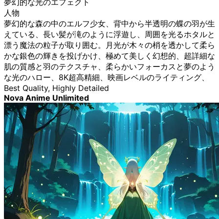
夢幻的な光のエフェクト
人物
夢幻的な森の中のエルフ少女、背中から半透明の蝶の羽が生
えている、長い髪が滝のように浮遊し、周囲を光るホタルと
漂う魔法の粒子が取り囲む。月光が木々の梢を透かして柔ら
かな銀色の輝きを投げかけ、極めて美しく幻想的、超詳細な
肌の質感と羽のテクスチャ、柔らかいフォーカスと夢のよう
な光のハロー、8K超高精細、映画レベルのライティング、
Best Quality, Highly Detailed
Nova Anime Unlimited