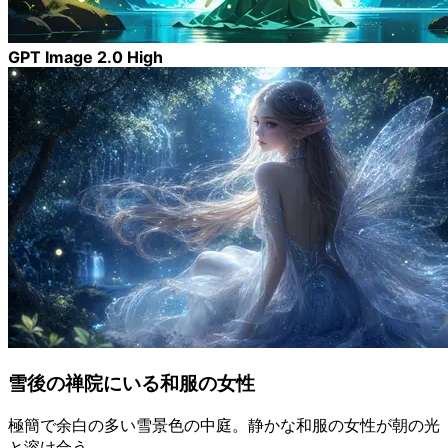
GPT Image 2.0 High
雪後の禅院にいる和服の女性
極簡で余白の多い雪景色の中庭。静かな和服の女性が朝の光
と溶け合う