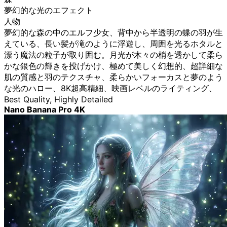
夢幻的な光のエフェクト
人物
夢幻的な森の中のエルフ少女、背中から半透明の蝶の羽が生
えている、長い髪が滝のように浮遊し、周囲を光るホタルと
漂う魔法の粒子が取り囲む。月光が木々の梢を透かして柔ら
かな銀色の輝きを投げかけ、極めて美しく幻想的、超詳細な
肌の質感と羽のテクスチャ、柔らかいフォーカスと夢のよう
な光のハロー、8K超高精細、映画レベルのライティング、
Best Quality, Highly Detailed
Nano Banana Pro 4K