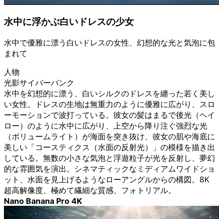
水中に浮かぶ白いドレスの少女
水中で優雅に漂う白いドレスの女性、幻想的な光と気泡に包
まれて
人物
光影サイバーパンク
水中を幻想的に漂う、白いシルクのドレスを纏った若く美し
い女性。ドレスの生地は無重力のように優雅に広がり、スロ
ーモーションで波打っている。彼女の髪はまるで後光（ヘイ
ロー）のように水中に広がり、上空から降り注ぐ強烈な光
（ボリュームライト）が海面を突き抜け、彼女の肌や海底に
美しい「コースティクス（水面の反射光）」の模様を描き出
している。無数の小さな気泡と浮遊粒子が光を反射し、夢幻
的な雰囲気を演出。シネマティックなミディアムワイドショ
ット、水面を見上げるようなローアングルからの構図。8K
超高解像度、極めて繊細な質感、フォトリアル。
Nano Banana Pro 4K