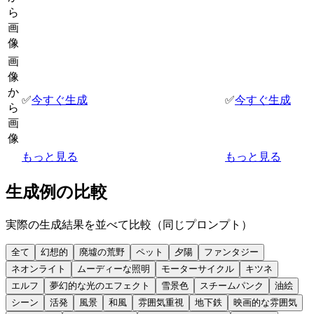
ら
画
像
画
像
か
✅
今すぐ生成
✅
今すぐ生成
ら
画
像
もっと見る
もっと見る
生成例の比較
実際の生成結果を並べて比較（同じプロンプト）
全て
幻想的
廃墟の荒野
ペット
夕陽
ファンタジー
ネオンライト
ムーディーな照明
モーターサイクル
キツネ
エルフ
夢幻的な光のエフェクト
雪景色
スチームパンク
油絵
シーン
活発
風景
和風
雰囲気重視
地下鉄
映画的な雰囲気