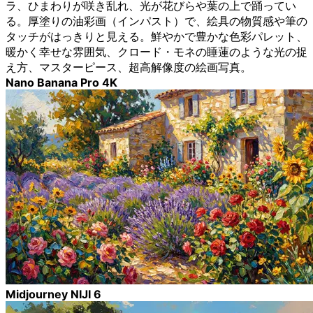
ラ、ひまわりが咲き乱れ、光が花びらや葉の上で踊ってい
る。厚塗りの油彩画（インパスト）で、絵具の物質感や筆の
タッチがはっきりと見える。鮮やかで豊かな色彩パレット、
暖かく幸せな雰囲気、クロード・モネの睡蓮のような光の捉
え方、マスターピース、超高解像度の絵画写真。
Nano Banana Pro 4K
Midjourney NIJI 6