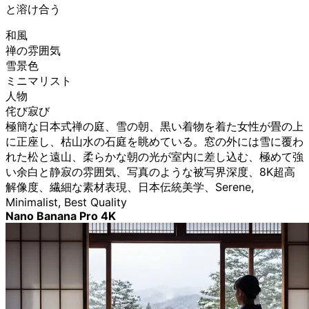
と溶け合う
和風
禅の雰囲気
雪景色
ミニマリスト
人物
侘び寂び
極簡な日本式禅の庭、雪の朝、黒い着物を着た女性が畳の上
に正座し、枯山水の石庭を眺めている。窓の外には雪に覆わ
れた松と遠山、柔らかな朝の光が室内に差し込む、極めて強
い余白と静寂の雰囲気、写真のような被写界深度、8K超高
解像度、繊細な素材表現、日本伝統美学、Serene,
Minimalist, Best Quality
Nano Banana Pro 4K