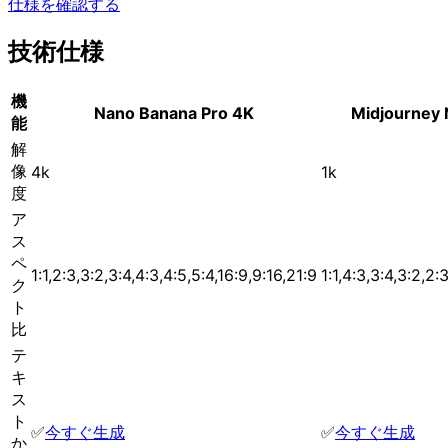
仕様を確認する
技術仕様
機
Nano Banana Pro 4K
Midjourney N
能
解
像
4k
1k
度
ア
ス
ペ
1:1,2:3,3:2,3:4,4:3,4:5,5:4,16:9,9:16,21:9
1:1,4:3,3:4,3:2,2:
ク
ト
比
テ
キ
ス
ト
✅
今すぐ生成
✅
今すぐ生成
か