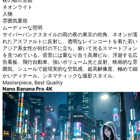
夜の都市景観
ネオンライト
人物
雰囲気重視
ムーディーな照明
サイバーパンクスタイルの雨の夜の東京の街角、ネオンが濡
れたアスファルトに反射し、透明なレインコートを着た若い
アジア系女性が街灯の下に立ち、俯いて光るスマートフォン
を見つめている。背景には重なり合う高層ビル、浮遊する広
告看板、飛行自動車、強いボリューム光と反射、映画的な雰
囲気、シュールで超現実的な空気感、超高解像度、極めて細
かいディテール、シネマティックな撮影スタイル、
Masterpiece, Best Quality
Nano Banana Pro 4K