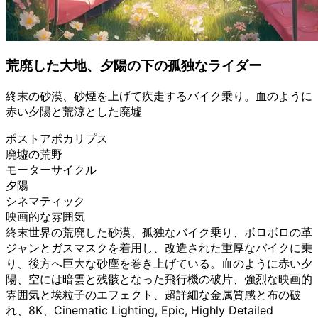
荒廃した大地、夕陽の下の孤独なライダー
終末の砂漠、砂煙を上げて疾走するバイク乗り。血のように
赤い夕陽と荒涼とした廃墟
ポストアポカリプス
廃墟の荒野
モーターサイクル
夕陽
シネマティック
映画的な雰囲気
終末世界の荒廃した砂漠、孤独なバイク乗り、ボロボロの革
ジャンとガスマスクを着用し、改造された重厚なバイクに乗
り、後方へ巨大な砂塵を巻き上げている。血のように赤い夕
陽、空には暗雲と残骸となった飛行機の破片、強烈な映画的
雰囲気と埃粒子のエフェクト、超詳細な金属質感と布の破
れ、8K、Cinematic Lighting, Epic, Highly Detailed