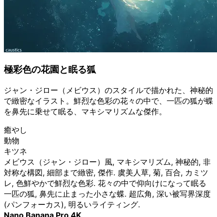
極彩色の花園と眠る狐
ジャン・ジロー（メビウス）のスタイルで描かれた、神秘的
で緻密なイラスト。鮮烈な色彩の花々の中で、一匹の狐が蝶
を鼻先に乗せて眠る、マキシマリズムな傑作。
癒やし
動物
キツネ
メビウス（ジャン・ジロー）風, マキシマリズム, 神秘的, 非
対称な構図, 細部まで緻密, 傑作. 虞美人草, 菊, 百合, カミツ
レ, 色鮮やかで鮮烈な色彩. 花々の中で仰向けになって眠る
一匹の狐, 鼻先に止まった小さな蝶. 超広角, 深い被写界深度
(パンフォーカス), 明るいライティング.
Nano Banana Pro 4K