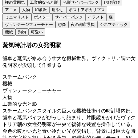
禅の雰囲気
工業的な光と影
光影サイバーパンク
侘び寂び
アニメ
人物
印象派
癒やし
ポストアポカリプス
ミニマリスト
ポスター
サイバーパンク
イラスト
森
ヴィンテージフューチャー
想像
夜の都市景観
シネマティック
機械
動物
可愛い
蒸気時計塔の女発明家
歯車と蒸気が絡み合う壮大な機械世界。ヴィクトリア調の女
発明家が没頭して作業する
スチームパンク
機械
ヴィンテージフューチャー
人物
工業的な光と影
スチームパンクスタイルの巨大な機械仕掛けの時計塔内部、
歯車と蒸気パイプがびっしり詰まり、片眼鏡をかけたヴィク
トリア朝の女性発明家が中央で複雑な装置を操作している。
金色の暖かい光と青い冷たい光が交錯し、背景には巨大な時
計の文字盤と舞い上がる蒸気、超現実的なディテール、8K