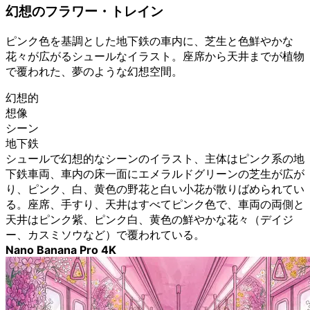
幻想のフラワー・トレイン
ピンク色を基調とした地下鉄の車内に、芝生と色鮮やかな
花々が広がるシュールなイラスト。座席から天井までが植物
で覆われた、夢のような幻想空間。
幻想的
想像
シーン
地下鉄
シュールで幻想的なシーンのイラスト、主体はピンク系の地
下鉄車両、車内の床一面にエメラルドグリーンの芝生が広が
り、ピンク、白、黄色の野花と白い小花が散りばめられてい
る。座席、手すり、天井はすべてピンク色で、車両の両側と
天井はピンク紫、ピンク白、黄色の鮮やかな花々（デイジ
ー、カスミソウなど）で覆われている。
Nano Banana Pro 4K