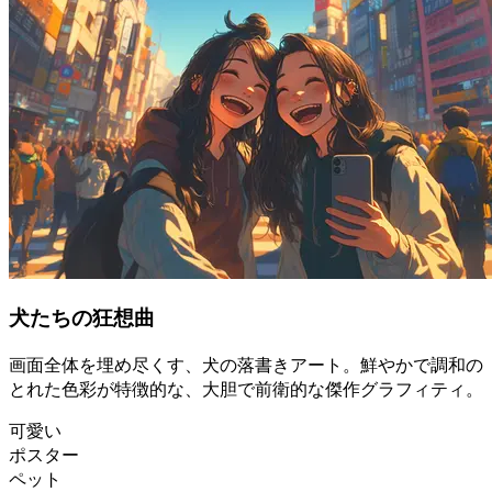
犬たちの狂想曲
画面全体を埋め尽くす、犬の落書きアート。鮮やかで調和の
とれた色彩が特徴的な、大胆で前衛的な傑作グラフィティ。
可愛い
ポスター
ペット