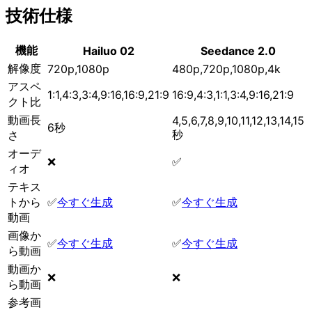
技術仕様
機能
Hailuo 02
Seedance 2.0
解像度
720p,1080p
480p,720p,1080p,4k
アスペ
1:1,4:3,3:4,9:16,16:9,21:9
16:9,4:3,1:1,3:4,9:16,21:9
クト比
動画長
4,5,6,7,8,9,10,11,12,13,14,15
6秒
秒
さ
オーデ
❌
✅
ィオ
テキス
トから
✅
今すぐ生成
✅
今すぐ生成
動画
画像か
✅
今すぐ生成
✅
今すぐ生成
ら動画
動画か
❌
❌
ら動画
参考画