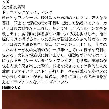
人物
光と影の表現
ドラマチックなライティング
映画的なワンシーン。砕け散った石壇の上に立つ、強大な魔
導師。頭上では深紅の雲が不気味に激しく渦巻いている。カ
メラは彼の背後から上昇し、足元で怪しく光るルーン文字を
映し出す。魔導師は揺るぎない集中力で杖を握りしめ、地平
線に向けて掲げると、杖の先端が強烈な光を放ち始める。カ
メラは彼の周囲を素早く旋回（アークショット）し、全ての
エネルギーが杖の先端のみに一点集中していく様子を克明に
捉える。火花が螺旋状に舞い上がり、猛烈な勢いで蛇のよう
にうねる炎（サーペンタイン・ブレイズ）を形成。魔導師が
杖を力強く突き出した瞬間、戦場を焼き尽くす圧倒的な火炎
放射（ファイアブラスト）が放たれ、その衝撃波で塵や火の
粉が激しく舞い上がる。最後は、決意に満ちた彼の表情を捉
えるドラマチックなクローズアップへ。
Hailuo 02