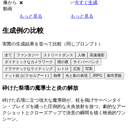
像から
✅
今すぐ生成
❌
動画
もっと見る
もっと見る
生成例の比較
実際の生成結果を並べて比較（同じプロンプト）
全て
ファンタジー
ストリートダンス
人物
高速撮影
ダイナミックなカメラワーク
雨の夜
サイバーパンク
ドラマチックなライティング
レトロ
広告
写実
ドット絵 (ピクセルアート)
熱帯
光と影の表現
JRPG
都市景観
砕けた祭壇の魔導士と炎の解放
砕けた石壇に立つ強大な魔導師が、杖を掲げサーペンタイ
ン・ブレイズを纏った圧倒的な火炎放射を放つ。劇的なアー
クショットとクローズアップで決意の瞬間を描く映画的ワン
シーン。