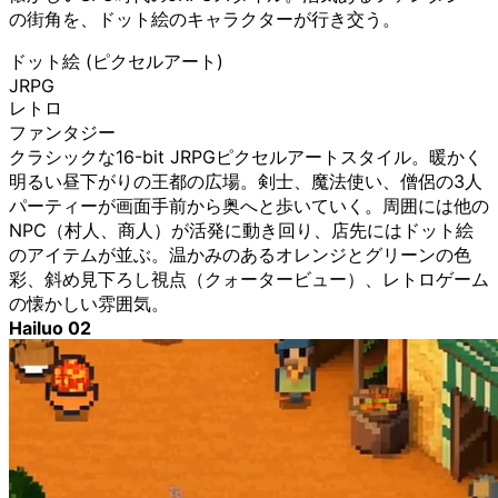
の街角を、ドット絵のキャラクターが行き交う。
ドット絵 (ピクセルアート)
JRPG
レトロ
ファンタジー
クラシックな16-bit JRPGピクセルアートスタイル。暖かく
明るい昼下がりの王都の広場。剣士、魔法使い、僧侶の3人
パーティーが画面手前から奥へと歩いていく。周囲には他の
NPC（村人、商人）が活発に動き回り、店先にはドット絵
のアイテムが並ぶ。温かみのあるオレンジとグリーンの色
彩、斜め見下ろし視点（クォータービュー）、レトロゲーム
の懐かしい雰囲気。
Hailuo 02