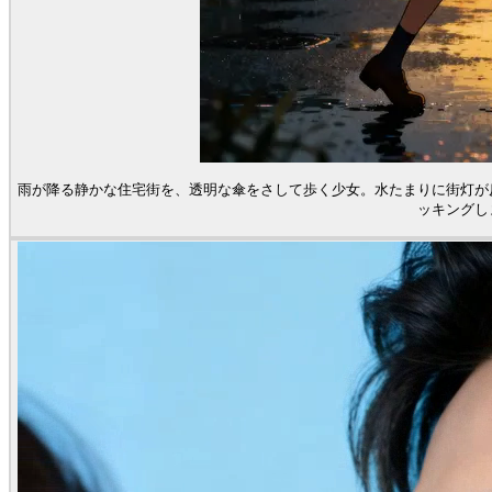
雨が降る静かな住宅街を、透明な傘をさして歩く少女。水たまりに街灯が
ッキングし