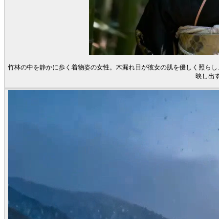
竹林の中を静かに歩く着物姿の女性。木漏れ日が彼女の肌を優しく照らし
映し出