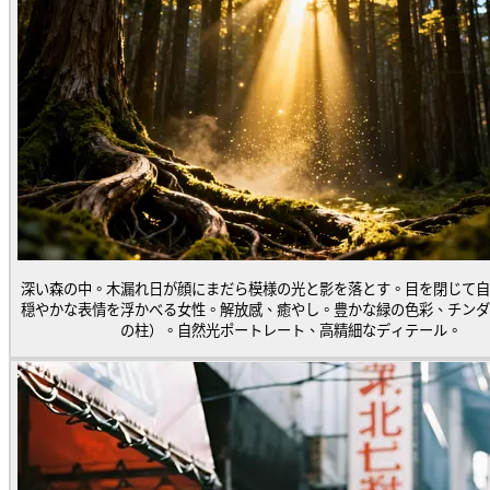
深い森の中。木漏れ日が顔にまだら模様の光と影を落とす。目を閉じて自
穏やかな表情を浮かべる女性。解放感、癒やし。豊かな緑の色彩、チンダ
の柱）。自然光ポートレート、高精細なディテール。