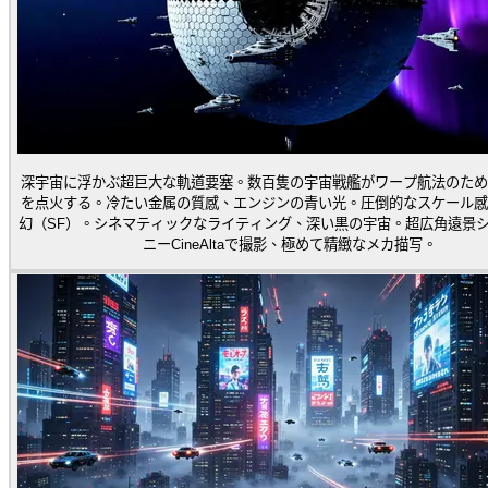
深宇宙に浮かぶ超巨大な軌道要塞。数百隻の宇宙戦艦がワープ航法のため
を点火する。冷たい金属の質感、エンジンの青い光。圧倒的なスケール感
幻（SF）。シネマティックなライティング、深い黒の宇宙。超広角遠景
ニーCineAltaで撮影、極めて精緻なメカ描写。