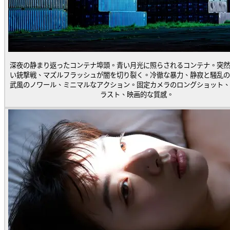
深夜の静まり返ったコンテナ埠頭。青い月光に照らされるコンテナ。突然
い銃撃戦、マズルフラッシュが闇を切り裂く。冷徹な暴力、静寂と騒乱の
武風のノワール、ミニマルなアクション。固定カメラのロングショット、
ラスト、映画的な質感。