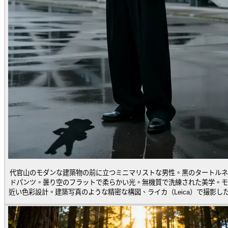
代官山のモダンな建築物の前に立つミニマリストな男性。黒のタートルネ
ドパンツ。曇り空のフラットで柔らかい光。無機質で洗練された美学。モ
近い色彩設計。建築写真のような精密な構図、ライカ（Leica）で撮影し