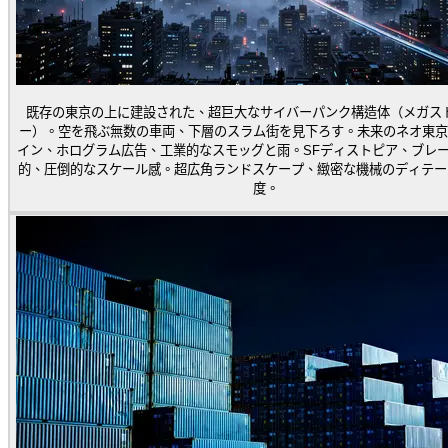
既存の東京の上に建設された、超巨大なサイバーパンク構造体（メガス
ー）。空を飛ぶ無数の車両、下層のスラム街を見下ろす。未来のネオ東京
イン、ホログラム広告、工業的なスモッグと雨。SFディストピア、ブレ
的、圧倒的なスケール感。超広角ランドスケープ、緻密な機械のディテー
度。