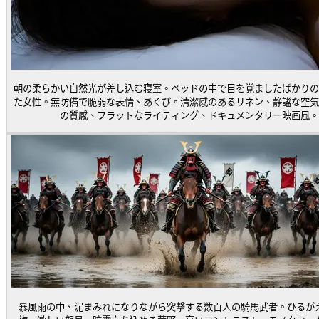
朝の柔らかい自然光が差し込む寝室。ベッドの中で目を覚ましたばかりの
た女性。無防備で脆弱な表情、あくび。清潔感のあるリネン、静謐な空気
の質感、フラットなライティング、ドキュメンタリー映画風。
暴風雨の中、泥まみれになりながら突撃する数百人の騎馬武者。ひるが