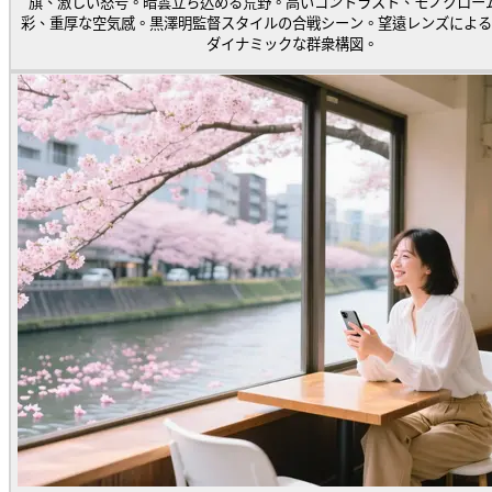
旗、激しい怒号。暗雲立ち込める荒野。高いコントラスト、モノクロー
彩、重厚な空気感。黒澤明監督スタイルの合戦シーン。望遠レンズによる
ダイナミックな群衆構図。