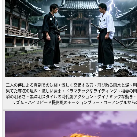
二人の侍による真剣での決闘。激しく交錯する刀、飛び散る雨水と泥、叫
果てた寺院の境内、激しい豪雨。ドラマチックなライティング、稲妻の閃
瞬の明るさ。黒澤明スタイルの時代劇アクション、ダイナミックな動き、
リズム。ハイスピード撮影風のモーションブラー、ローアングルから