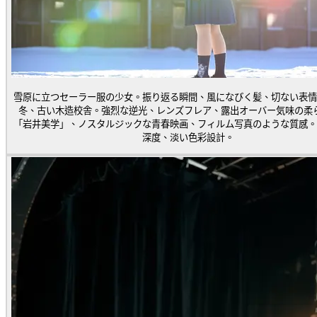
雪原に立つセーラー服の少女。振り返る瞬間、風になびく髪、切ない表情
冬、古い木造校舎。強烈な逆光、レンズフレア、露出オーバー気味の柔
「岩井美学」、ノスタルジックな青春映画、フィルム写真のような質感。
深度、淡い色彩設計。