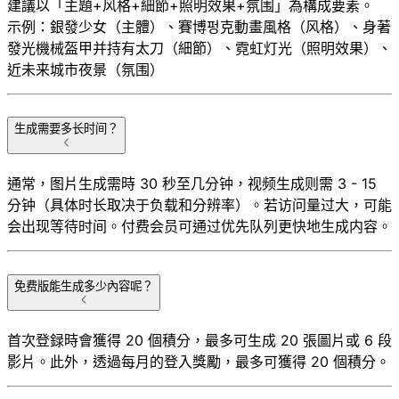
建議以「主題+风格+細節+照明效果+氛围」為構成要素。
示例：銀發少女（主體）、賽博펑克動畫風格（风格）、身著
發光機械盔甲并持有太刀（細節）、霓虹灯光（照明效果）、
近未来城市夜景（氛围）
生成需要多长时间？
通常，图片生成需時 30 秒至几分钟，视频生成则需 3 - 15
分钟（具体时长取决于负载和分辨率）。若访问量过大，可能
会出现等待时间。付费会员可通过优先队列更快地生成内容。
免费版能生成多少內容呢？
首次登録時會獲得 20 個積分，最多可生成 20 張圖片或 6 段
影片。此外，透過每月的登入獎勵，最多可獲得 20 個積分。