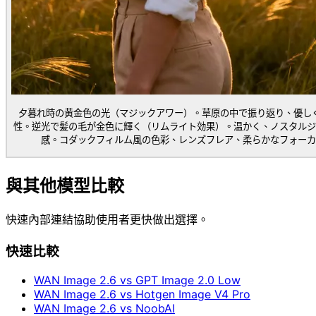
夕暮れ時の黄金色の光（マジックアワー）。草原の中で振り返り、優し
性。逆光で髪の毛が金色に輝く（リムライト効果）。温かく、ノスタルジ
感。コダックフィルム風の色彩、レンズフレア、柔らかなフォーカ
與其他模型比較
快速內部連結協助使用者更快做出選擇。
快速比較
WAN Image 2.6 vs GPT Image 2.0 Low
WAN Image 2.6 vs Hotgen Image V4 Pro
WAN Image 2.6 vs NoobAI