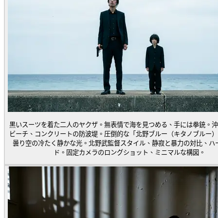
黒いスーツを着た二人のヤクザ。無表情で海を見つめる、手には拳銃。沖
ビーチ、コンクリートの防波堤。圧倒的な「北野ブルー（キタノブルー）
曇り空の冷たく静かな光。北野武監督スタイル、静寂と暴力の対比、ハ
ド。固定カメラのロングショット、ミニマルな構図。