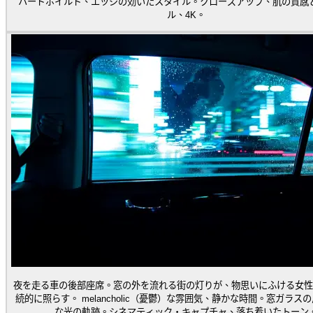
ハードボイルド、エッジの効いたスタイル。クローズアップ、肌の質感
ル、4K。
夜を走る車の後部座席。窓の外を流れる街の灯りが、物思いにふける女性
続的に照らす。 melancholic（憂鬱）な雰囲気、静かな時間。窓ガラス
な光の軌跡。シネマティック・キャプチャ、落ち着いたトーン