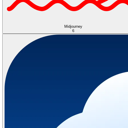
Midjourney
6