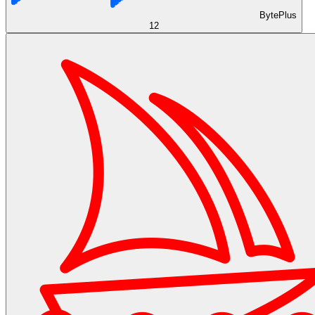
BytePlus
12