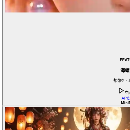
FEAT
海螺
想像を、
立
API
Mini