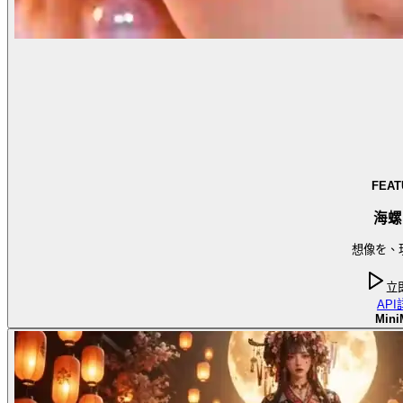
FEAT
海螺
想像を、
立
API
Mini