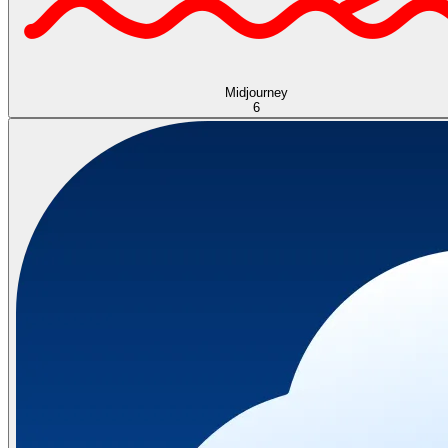
Midjourney
6