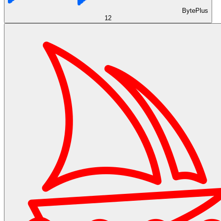
BytePlus
12