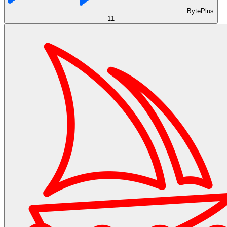
BytePlus
11