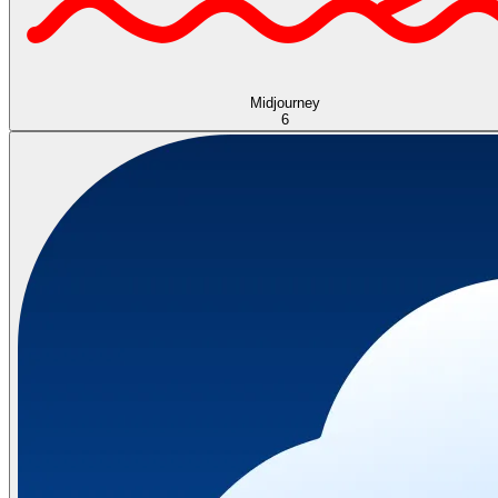
Midjourney
6