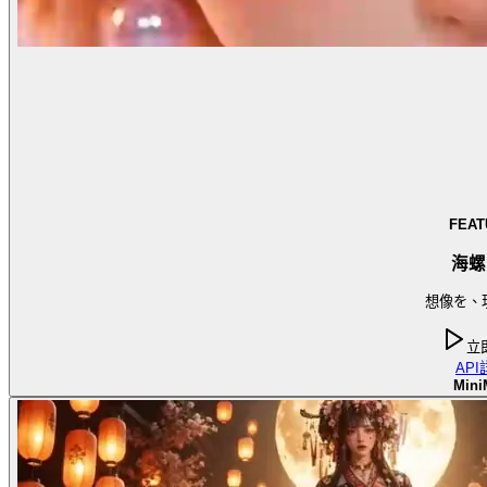
FEAT
海螺
想像を、
立
API
Mini