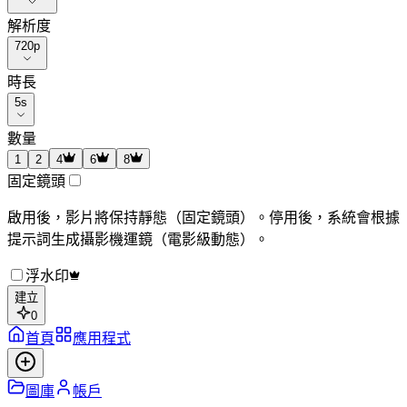
解析度
720p
時長
5
s
數量
1
2
4
6
8
固定鏡頭
啟用後，影片將保持靜態（固定鏡頭）。停用後，系統會根據
提示詞生成攝影機運鏡（電影級動態）。
浮水印
建立
0
首頁
應用程式
圖庫
帳戶