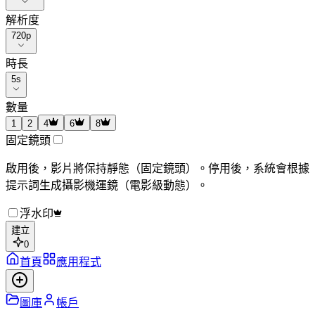
解析度
720p
時長
5
s
數量
1
2
4
6
8
固定鏡頭
啟用後，影片將保持靜態（固定鏡頭）。停用後，系統會根據
提示詞生成攝影機運鏡（電影級動態）。
浮水印
建立
0
首頁
應用程式
圖庫
帳戶