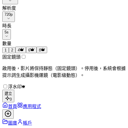
解析度
720p
時長
5
s
數量
1
2
4
6
8
固定鏡頭
啟用後，影片將保持靜態（固定鏡頭）。停用後，系統會根據
提示詞生成攝影機運鏡（電影級動態）。
浮水印
建立
0
首頁
應用程式
圖庫
帳戶