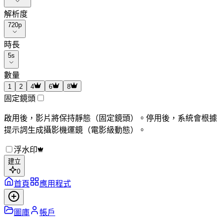
解析度
720p
時長
5
s
數量
1
2
4
6
8
固定鏡頭
啟用後，影片將保持靜態（固定鏡頭）。停用後，系統會根據
提示詞生成攝影機運鏡（電影級動態）。
浮水印
建立
0
首頁
應用程式
圖庫
帳戶