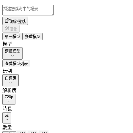
激發靈感
優化
單一模型
多重模型
模型
選擇模型
查看模型列表
比例
自適應
解析度
720p
時長
5
s
數量