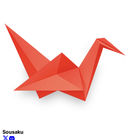
Sousaku