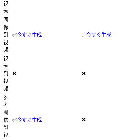
视
频
图
像
到
✅
今すぐ生成
✅
今すぐ生成
视
频
视
频
❌
❌
到
视
频
参
考
图
❌
像
✅
今すぐ生成
到
视