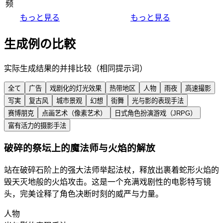
频
もっと見る
もっと見る
生成例の比較
实际生成结果的并排比较（相同提示词）
全て
广告
戏剧化的灯光效果
热带地区
人物
雨夜
高速撮影
写実
复古风
城市景观
幻想
街舞
光与影的表现手法
赛博朋克
点画艺术（像素艺术）
日式角色扮演游戏（JRPG）
富有活力的摄影手法
破碎的祭坛上的魔法师与火焰的解放
站在破碎石阶上的强大法师举起法杖，释放出裹着蛇形火焰的
毁天灭地般的火焰攻击。这是一个充满戏剧性的电影特写镜
头，完美诠释了角色决断时刻的威严与力量。
人物