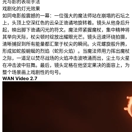
光与影的表现手法
戏剧化的灯光效果
如同电影般震撼的一幕：一位强大的魔法师站在崩塌的石坛之
上，头顶上空深红色的云朵正诡谲地旋转着。镜头从他身后升
起，映出脚下诡谲闪光的符文。魔法师紧握魔杖，集中精神将
其举向天际，杖尖顿时绽放出耀眼光芒。镜头迅速环绕拍摄，
清晰捕捉到所有能量都汇聚于杖尖的瞬间。火花螺旋般升腾，
形成如蛇般蜿蜒的烈焰（蛇形火焰）。当魔法师用力挥出魔杖
之际，一道足以焚尽战场的火焰冲击波喷涌而出，尘土与火星
在冲击波中狂舞。最后，镜头定格在他坚定果决的面容上，为
整个场景画上戏剧性的句号。
WAN Video 2.7