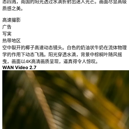
态四溅，南国的阳光透过水滴折射出迷人光芒。画面尽显高级
质感之美。
高速撮影
广告
写実
热带地区
空中裂开的椰子高速动态镜头。白色的奶油状牛奶在流体物理
学的作用下动态飞溅。阳光穿透水滴，背景中棕榈叶随风摇
曳，画面以4K高清画质呈现，逼真得令人惊叹。
WAN Video 2.7