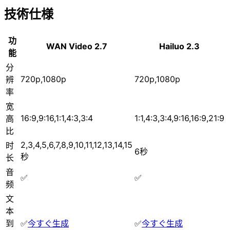
技術仕様
功
WAN Video 2.7
Hailuo 2.3
能
分
720p,1080p
720p,1080p
辨
率
宽
16:9,9:16,1:1,4:3,3:4
1:1,4:3,3:4,9:16,16:9,21:9
高
比
2,3,4,5,6,7,8,9,10,11,12,13,14,15
时
6秒
秒
长
音
✅
✅
频
文
本
到
✅
今すぐ生成
✅
今すぐ生成