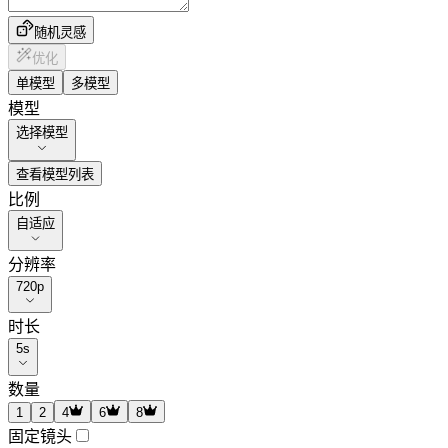
随机灵感
优化
单模型
多模型
模型
选择模型
查看模型列表
比例
自适应
分辨率
720p
时长
5
s
数量
1
2
4
6
8
固定镜头