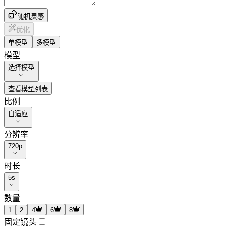
随机灵感
优化
单模型
多模型
模型
选择模型
查看模型列表
比例
自适应
分辨率
720p
时长
5
s
数量
1
2
4
6
8
固定镜头