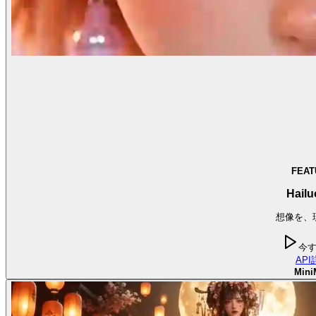
FEAT
Hailu
想像を、
今
API
Mini