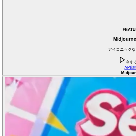
FEATU
Midjourne
アイコニックな
今す
API
詳
Midjour