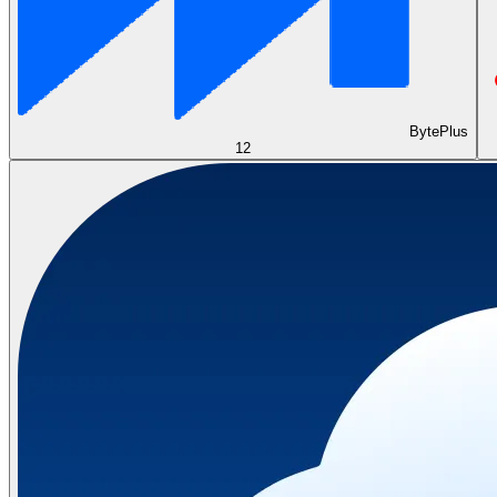
BytePlus
12