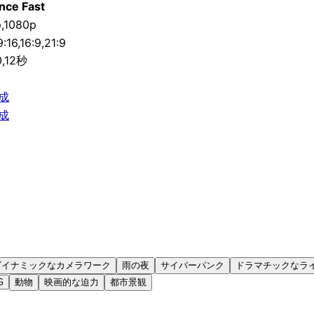
nce Fast
,1080p
9:16,16:9,21:9
10,12秒
成
成
ダイナミックなカメラワーク
雨の夜
サイバーパンク
ドラマチックなラ
G
動物
映画的な迫力
都市景観