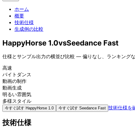
ホーム
概要
技術仕様
生成例の比較
HappyHorse 1.0
vs
Seedance Fast
仕様とサンプル出力の横並び比較 — 偏りなし、ランキング
高速
バイトダンス
動画の制作
動画生成
明るい雰囲気
多様スタイル
技術仕様を
今すぐ試す
HappyHorse 1.0
今すぐ試す
Seedance Fast
技術仕様