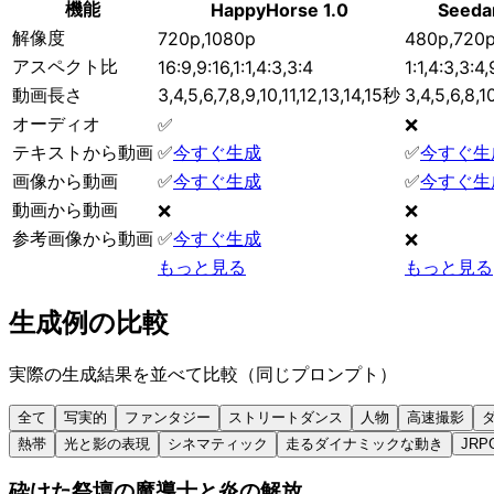
機能
HappyHorse 1.0
Seeda
解像度
720p,1080p
480p,720p
アスペクト比
16:9,9:16,1:1,4:3,3:4
1:1,4:3,3:4,
動画長さ
3,4,5,6,7,8,9,10,11,12,13,14,15秒
3,4,5,6,8,
オーディオ
✅
❌
テキストから動画
✅
今すぐ生成
✅
今すぐ生
画像から動画
✅
今すぐ生成
✅
今すぐ生
動画から動画
❌
❌
参考画像から動画
✅
今すぐ生成
❌
もっと見る
もっと見る
生成例の比較
実際の生成結果を並べて比較（同じプロンプト）
全て
写実的
ファンタジー
ストリートダンス
人物
高速撮影
熱帯
光と影の表現
シネマティック
走るダイナミックな動き
JRP
砕けた祭壇の魔導士と炎の解放