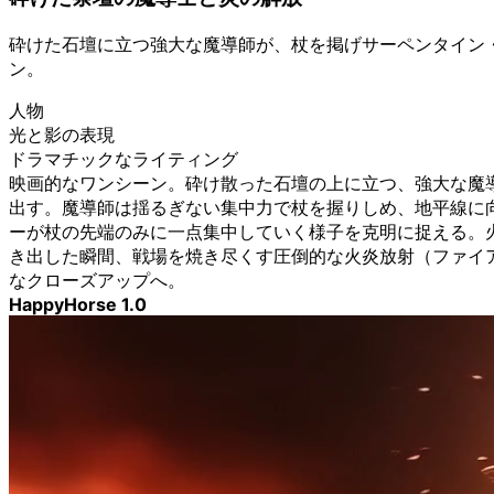
砕けた石壇に立つ強大な魔導師が、杖を掲げサーペンタイン
ン。
人物
光と影の表現
ドラマチックなライティング
映画的なワンシーン。砕け散った石壇の上に立つ、強大な魔
出す。魔導師は揺るぎない集中力で杖を握りしめ、地平線に
ーが杖の先端のみに一点集中していく様子を克明に捉える。
き出した瞬間、戦場を焼き尽くす圧倒的な火炎放射（ファイ
なクローズアップへ。
HappyHorse 1.0