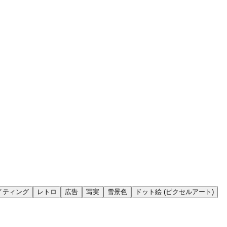
イティング
レトロ
広告
写実
雪景色
ドット絵 (ピクセルアート)