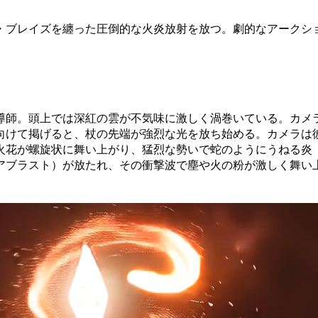
・ブレイズを纏った圧倒的な火炎放射を放つ。劇的なアークシ
導師。頭上では深紅の雲が不気味に激しく渦巻いている。カメ
向けて掲げると、杖の先端が強烈な光を放ち始める。カメラは
火花が螺旋状に舞い上がり、猛烈な勢いで蛇のようにうねる炎
アブラスト）が放たれ、その衝撃波で塵や火の粉が激しく舞い