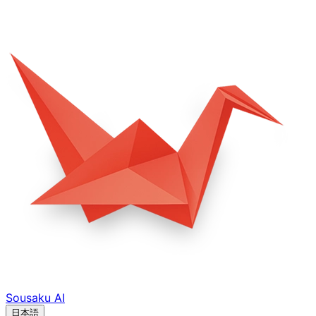
Sousaku
AI
日本語