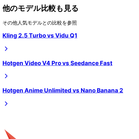
他のモデル比較も見る
その他人気モデルとの比較を参照
Kling 2.5 Turbo
vs
Vidu Q1
Hotgen Video V4 Pro
vs
Seedance Fast
Hotgen Anime Unlimited
vs
Nano Banana 2