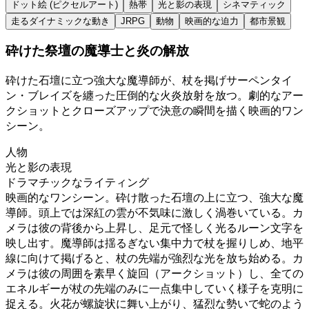
ドット絵 (ピクセルアート)
熱帯
光と影の表現
シネマティック
走るダイナミックな動き
JRPG
動物
映画的な迫力
都市景観
砕けた祭壇の魔導士と炎の解放
砕けた石壇に立つ強大な魔導師が、杖を掲げサーペンタイ
ン・ブレイズを纏った圧倒的な火炎放射を放つ。劇的なアー
クショットとクローズアップで決意の瞬間を描く映画的ワン
シーン。
人物
光と影の表現
ドラマチックなライティング
映画的なワンシーン。砕け散った石壇の上に立つ、強大な魔
導師。頭上では深紅の雲が不気味に激しく渦巻いている。カ
メラは彼の背後から上昇し、足元で怪しく光るルーン文字を
映し出す。魔導師は揺るぎない集中力で杖を握りしめ、地平
線に向けて掲げると、杖の先端が強烈な光を放ち始める。カ
メラは彼の周囲を素早く旋回（アークショット）し、全ての
エネルギーが杖の先端のみに一点集中していく様子を克明に
捉える。火花が螺旋状に舞い上がり、猛烈な勢いで蛇のよう