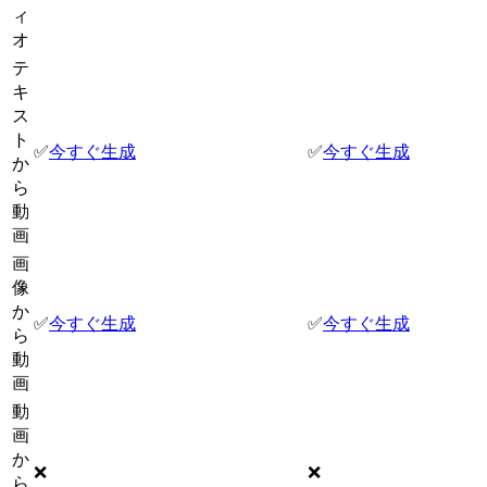
ィ
オ
テ
キ
ス
ト
✅
今すぐ生成
✅
今すぐ生成
か
ら
動
画
画
像
か
✅
今すぐ生成
✅
今すぐ生成
ら
動
画
動
画
か
❌
❌
ら