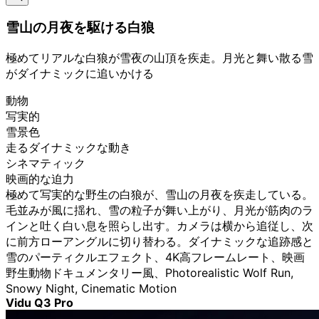
雪山の月夜を駆ける白狼
極めてリアルな白狼が雪夜の山頂を疾走。月光と舞い散る雪
がダイナミックに追いかける
動物
写実的
雪景色
走るダイナミックな動き
シネマティック
映画的な迫力
極めて写実的な野生の白狼が、雪山の月夜を疾走している。
毛並みが風に揺れ、雪の粒子が舞い上がり、月光が筋肉のラ
インと吐く白い息を照らし出す。カメラは横から追従し、次
に前方ローアングルに切り替わる。ダイナミックな追跡感と
雪のパーティクルエフェクト、4K高フレームレート、映画
野生動物ドキュメンタリー風、Photorealistic Wolf Run,
Snowy Night, Cinematic Motion
Vidu Q3 Pro