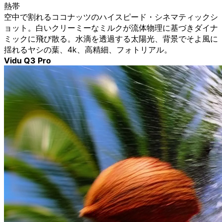
熱帯
空中で割れるココナッツのハイスピード・シネマティックシ
ョット。白いクリーミーなミルクが流体物理に基づきダイナ
ミックに飛び散る。水滴を透過する太陽光、背景でそよ風に
揺れるヤシの葉、4k、高精細、フォトリアル。
Vidu Q3 Pro