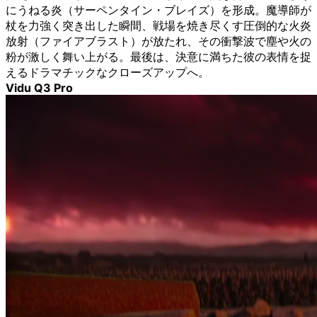
にうねる炎（サーペンタイン・ブレイズ）を形成。魔導師が
杖を力強く突き出した瞬間、戦場を焼き尽くす圧倒的な火炎
放射（ファイアブラスト）が放たれ、その衝撃波で塵や火の
粉が激しく舞い上がる。最後は、決意に満ちた彼の表情を捉
えるドラマチックなクローズアップへ。
Vidu Q3 Pro