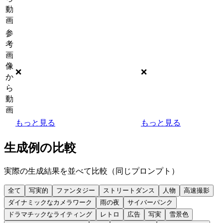
動
画
参
考
画
像
❌
❌
か
ら
動
画
もっと見る
もっと見る
生成例の比較
実際の生成結果を並べて比較（同じプロンプト）
全て
写実的
ファンタジー
ストリートダンス
人物
高速撮影
ダイナミックなカメラワーク
雨の夜
サイバーパンク
ドラマチックなライティング
レトロ
広告
写実
雪景色