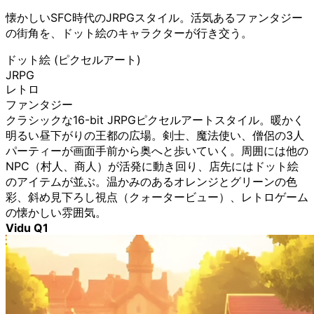
懐かしいSFC時代のJRPGスタイル。活気あるファンタジー
の街角を、ドット絵のキャラクターが行き交う。
ドット絵 (ピクセルアート)
JRPG
レトロ
ファンタジー
クラシックな16-bit JRPGピクセルアートスタイル。暖かく
明るい昼下がりの王都の広場。剣士、魔法使い、僧侶の3人
パーティーが画面手前から奥へと歩いていく。周囲には他の
NPC（村人、商人）が活発に動き回り、店先にはドット絵
のアイテムが並ぶ。温かみのあるオレンジとグリーンの色
彩、斜め見下ろし視点（クォータービュー）、レトロゲーム
の懐かしい雰囲気。
Vidu Q1