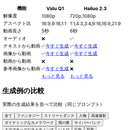
機能
Vidu Q1
Hailuo 2.3
解像度
1080p
720p,1080p
アスペクト比
16:9,9:16,1:1
1:1,4:3,3:4,9:16,16:9,21:9
動画長さ
5秒
6秒
オーディオ
❌
✅
テキストから動画
✅
今すぐ生成
✅
今すぐ生成
画像から動画
✅
今すぐ生成
✅
今すぐ生成
動画から動画
❌
❌
参考画像から動画
✅
今すぐ生成
❌
もっと見る
もっと見る
生成例の比較
実際の生成結果を並べて比較（同じプロンプト）
全て
ファンタジー
ストリートダンス
人物
高速撮影
ダイナミックなカメラワーク
雨の夜
サイバーパンク
ドラマチックなライティング
レトロ
広告
写実