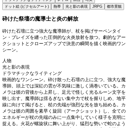
ドット絵 (ピクセルアート)
熱帯
光と影の表現
JRPG
都市景観
砕けた祭壇の魔導士と炎の解放
砕けた石壇に立つ強大な魔導師が、杖を掲げサーペンタイ
ン・ブレイズを纏った圧倒的な火炎放射を放つ。劇的なアー
クショットとクローズアップで決意の瞬間を描く映画的ワン
シーン。
人物
光と影の表現
ドラマチックなライティング
映画的なワンシーン。砕け散った石壇の上に立つ、強大な魔
導師。頭上では深紅の雲が不気味に激しく渦巻いている。カ
メラは彼の背後から上昇し、足元で怪しく光るルーン文字を
映し出す。魔導師は揺るぎない集中力で杖を握りしめ、地平
線に向けて掲げると、杖の先端が強烈な光を放ち始める。カ
メラは彼の周囲を素早く旋回（アークショット）し、全ての
エネルギーが杖の先端のみに一点集中していく様子を克明に
捉える。火花が螺旋状に舞い上がり、猛烈な勢いで蛇のよう