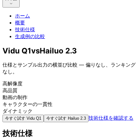
ホーム
概要
技術仕様
生成例の比較
Vidu Q1
vs
Hailuo 2.3
仕様とサンプル出力の横並び比較 — 偏りなし、ランキング
なし。
高解像度
高品質
動画の制作
キャラクターの一貫性
ダイナミック
技術仕様を確認する
今すぐ試す
Vidu Q1
今すぐ試す
Hailuo 2.3
技術仕様