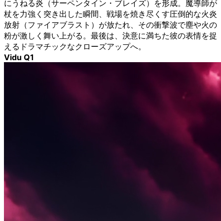
にうねる炎（サーペンタイン・ブレイズ）を形成。魔導師が
杖を力強く突き出した瞬間、戦場を焼き尽くす圧倒的な火炎
放射（ファイアブラスト）が放たれ、その衝撃波で塵や火の
粉が激しく舞い上がる。最後は、決意に満ちた彼の表情を捉
えるドラマチックなクローズアップへ。
Vidu Q1