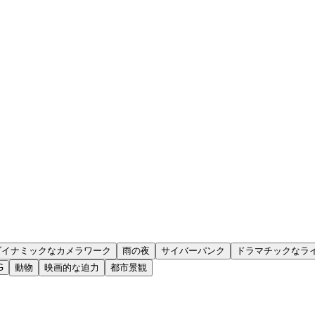
ダイナミックなカメラワーク
雨の夜
サイバーパンク
ドラマチックなラ
G
動物
映画的な迫力
都市景観