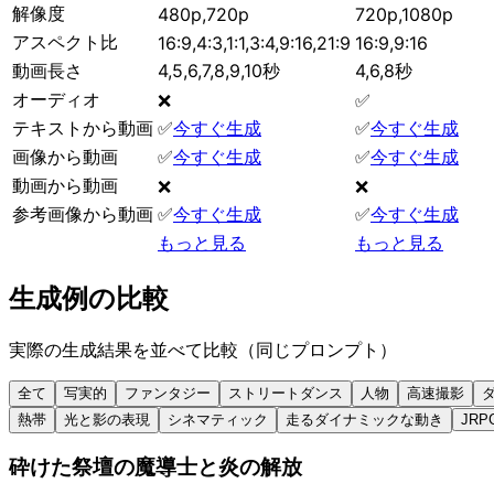
解像度
480p,720p
720p,1080p
アスペクト比
16:9,4:3,1:1,3:4,9:16,21:9
16:9,9:16
動画長さ
4,5,6,7,8,9,10秒
4,6,8秒
オーディオ
❌
✅
テキストから動画
✅
今すぐ生成
✅
今すぐ生成
画像から動画
✅
今すぐ生成
✅
今すぐ生成
動画から動画
❌
❌
参考画像から動画
✅
今すぐ生成
✅
今すぐ生成
もっと見る
もっと見る
生成例の比較
実際の生成結果を並べて比較（同じプロンプト）
全て
写実的
ファンタジー
ストリートダンス
人物
高速撮影
熱帯
光と影の表現
シネマティック
走るダイナミックな動き
JRP
砕けた祭壇の魔導士と炎の解放