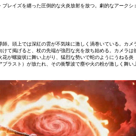
・ブレイズを纏った圧倒的な火炎放射を放つ。劇的なアークシ
導師。頭上では深紅の雲が不気味に激しく渦巻いている。カメ
向けて掲げると、杖の先端が強烈な光を放ち始める。カメラは
火花が螺旋状に舞い上がり、猛烈な勢いで蛇のようにうねる炎
アブラスト）が放たれ、その衝撃波で塵や火の粉が激しく舞い