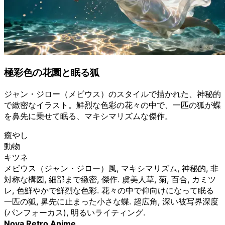
極彩色の花園と眠る狐
ジャン・ジロー（メビウス）のスタイルで描かれた、神秘的
で緻密なイラスト。鮮烈な色彩の花々の中で、一匹の狐が蝶
を鼻先に乗せて眠る、マキシマリズムな傑作。
癒やし
動物
キツネ
メビウス（ジャン・ジロー）風, マキシマリズム, 神秘的, 非
対称な構図, 細部まで緻密, 傑作. 虞美人草, 菊, 百合, カミツ
レ, 色鮮やかで鮮烈な色彩. 花々の中で仰向けになって眠る
一匹の狐, 鼻先に止まった小さな蝶. 超広角, 深い被写界深度
(パンフォーカス), 明るいライティング.
Nova Retro Anime