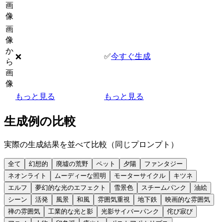
画
像
画
像
か
✅
今すぐ生成
❌
ら
画
像
もっと見る
もっと見る
生成例の比較
実際の生成結果を並べて比較（同じプロンプト）
全て
幻想的
廃墟の荒野
ペット
夕陽
ファンタジー
ネオンライト
ムーディーな照明
モーターサイクル
キツネ
エルフ
夢幻的な光のエフェクト
雪景色
スチームパンク
油絵
シーン
活発
風景
和風
雰囲気重視
地下鉄
映画的な雰囲気
禅の雰囲気
工業的な光と影
光影サイバーパンク
侘び寂び