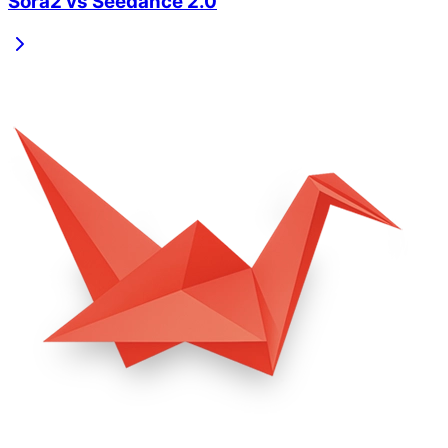
Sora2
vs
Seedance 2.0