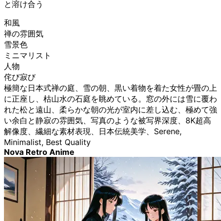
と溶け合う
和風
禅の雰囲気
雪景色
ミニマリスト
人物
侘び寂び
極簡な日本式禅の庭、雪の朝、黒い着物を着た女性が畳の上
に正座し、枯山水の石庭を眺めている。窓の外には雪に覆わ
れた松と遠山、柔らかな朝の光が室内に差し込む、極めて強
い余白と静寂の雰囲気、写真のような被写界深度、8K超高
解像度、繊細な素材表現、日本伝統美学、Serene,
Minimalist, Best Quality
Nova Retro Anime