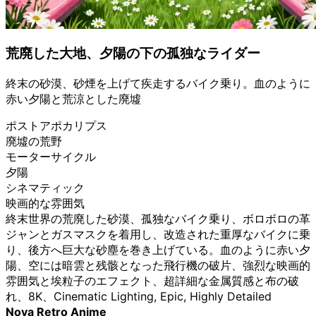
荒廃した大地、夕陽の下の孤独なライダー
終末の砂漠、砂煙を上げて疾走するバイク乗り。血のように
赤い夕陽と荒涼とした廃墟
ポストアポカリプス
廃墟の荒野
モーターサイクル
夕陽
シネマティック
映画的な雰囲気
終末世界の荒廃した砂漠、孤独なバイク乗り、ボロボロの革
ジャンとガスマスクを着用し、改造された重厚なバイクに乗
り、後方へ巨大な砂塵を巻き上げている。血のように赤い夕
陽、空には暗雲と残骸となった飛行機の破片、強烈な映画的
雰囲気と埃粒子のエフェクト、超詳細な金属質感と布の破
れ、8K、Cinematic Lighting, Epic, Highly Detailed
Nova Retro Anime