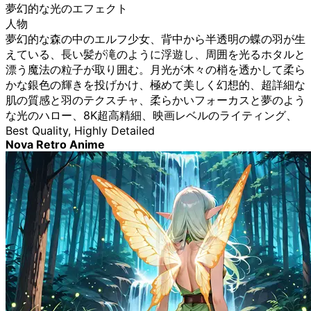
夢幻的な光のエフェクト
人物
夢幻的な森の中のエルフ少女、背中から半透明の蝶の羽が生
えている、長い髪が滝のように浮遊し、周囲を光るホタルと
漂う魔法の粒子が取り囲む。月光が木々の梢を透かして柔ら
かな銀色の輝きを投げかけ、極めて美しく幻想的、超詳細な
肌の質感と羽のテクスチャ、柔らかいフォーカスと夢のよう
な光のハロー、8K超高精細、映画レベルのライティング、
Best Quality, Highly Detailed
Nova Retro Anime