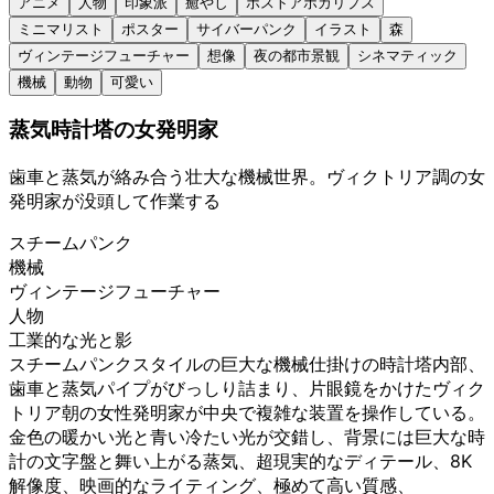
アニメ
人物
印象派
癒やし
ポストアポカリプス
ミニマリスト
ポスター
サイバーパンク
イラスト
森
ヴィンテージフューチャー
想像
夜の都市景観
シネマティック
機械
動物
可愛い
蒸気時計塔の女発明家
歯車と蒸気が絡み合う壮大な機械世界。ヴィクトリア調の女
発明家が没頭して作業する
スチームパンク
機械
ヴィンテージフューチャー
人物
工業的な光と影
スチームパンクスタイルの巨大な機械仕掛けの時計塔内部、
歯車と蒸気パイプがびっしり詰まり、片眼鏡をかけたヴィク
トリア朝の女性発明家が中央で複雑な装置を操作している。
金色の暖かい光と青い冷たい光が交錯し、背景には巨大な時
計の文字盤と舞い上がる蒸気、超現実的なディテール、8K
解像度、映画的なライティング、極めて高い質感、