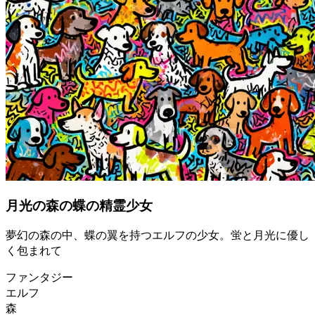
月光の森の蝶の精霊少女
夢幻の森の中、蝶の翼を持つエルフの少女。蛍と月光に優し
く包まれて
ファンタジー
エルフ
森