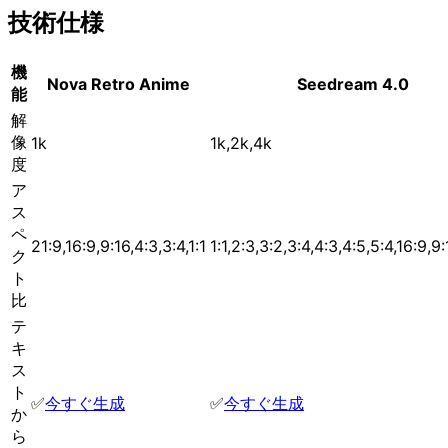
技術仕様
機
Nova Retro Anime
Seedream 4.0
能
解
像
1k
1k,2k,4k
度
ア
ス
ペ
21:9,16:9,9:16,4:3,3:4,1:1
1:1,2:3,3:2,3:4,4:3,4:5,5:4,16:9,9
ク
ト
比
テ
キ
ス
ト
✅
今すぐ生成
✅
今すぐ生成
か
ら