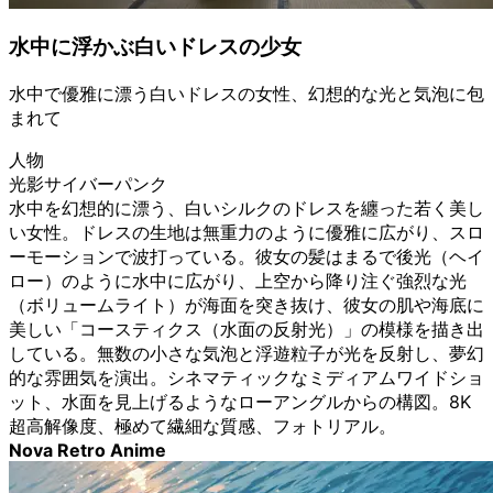
水中に浮かぶ白いドレスの少女
水中で優雅に漂う白いドレスの女性、幻想的な光と気泡に包
まれて
人物
光影サイバーパンク
水中を幻想的に漂う、白いシルクのドレスを纏った若く美し
い女性。ドレスの生地は無重力のように優雅に広がり、スロ
ーモーションで波打っている。彼女の髪はまるで後光（ヘイ
ロー）のように水中に広がり、上空から降り注ぐ強烈な光
（ボリュームライト）が海面を突き抜け、彼女の肌や海底に
美しい「コースティクス（水面の反射光）」の模様を描き出
している。無数の小さな気泡と浮遊粒子が光を反射し、夢幻
的な雰囲気を演出。シネマティックなミディアムワイドショ
ット、水面を見上げるようなローアングルからの構図。8K
超高解像度、極めて繊細な質感、フォトリアル。
Nova Retro Anime