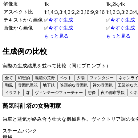
解像度
1k
1k,2k,4k
アスペクト比
1:1,4:3,3:4,3:2,2:3,16:9,9:16
1:1,2:3,3:2,3:4
テキストから画像
✅
今すぐ生成
✅
今すぐ生成
画像から画像
✅
今すぐ生成
✅
今すぐ生成
もっと見る
もっと見る
生成例の比較
実際の生成結果を並べて比較（同じプロンプト）
全て
幻想的
廃墟の荒野
ペット
夕陽
ファンタジー
ネオンラ
和風
雰囲気重視
地下鉄
映画的な雰囲気
禅の雰囲気
工業的な光
イラスト
森
ヴィンテージフューチャー
想像
夜の都市景観
シネ
蒸気時計塔の女発明家
歯車と蒸気が絡み合う壮大な機械世界。ヴィクトリア調の女
スチームパンク
機械