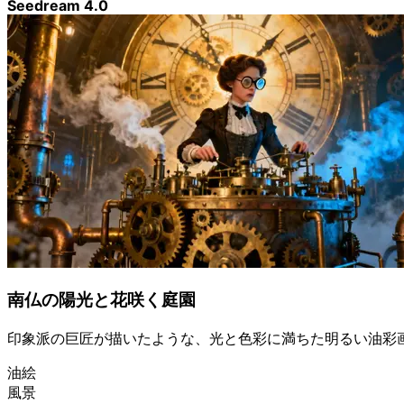
Seedream 4.0
南仏の陽光と花咲く庭園
印象派の巨匠が描いたような、光と色彩に満ちた明るい油彩
油絵
風景