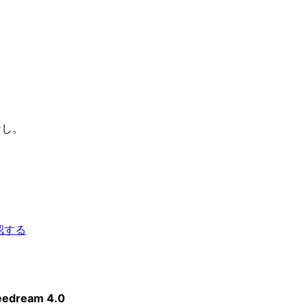
なし。
認する
eedream 4.0