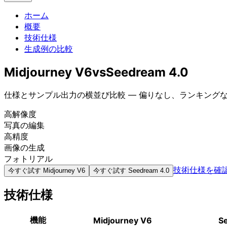
ホーム
概要
技術仕様
生成例の比較
Midjourney V6
vs
Seedream 4.0
仕様とサンプル出力の横並び比較 — 偏りなし、ランキング
高解像度
写真の編集
高精度
画像の生成
フォトリアル
技術仕様を確
今すぐ試す
Midjourney V6
今すぐ試す
Seedream 4.0
技術仕様
機能
Midjourney V6
S