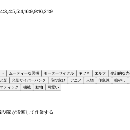
,4:3,4:5,5:4,16:9,9:16,21:9
イト
ムーディーな照明
モーターサイクル
キツネ
エルフ
夢幻的な光
と影
光影サイバーパンク
侘び寂び
アニメ
人物
印象派
癒やし
マティック
機械
動物
可愛い
発明家が没頭して作業する