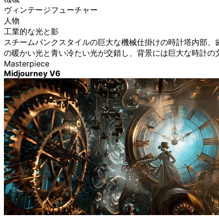
ヴィンテージフューチャー
人物
工業的な光と影
スチームパンクスタイルの巨大な機械仕掛けの時計塔内部、
の暖かい光と青い冷たい光が交錯し、背景には巨大な時計の文字
Masterpiece
Midjourney V6