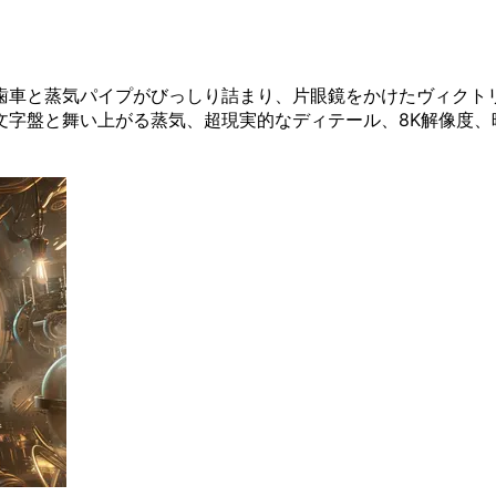
歯車と蒸気パイプがびっしり詰まり、片眼鏡をかけたヴィクト
盤と舞い上がる蒸気、超現実的なディテール、8K解像度、映画的