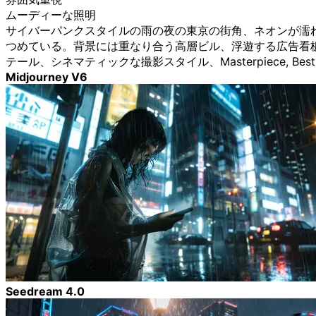
ムーディーな照明
サイバーパンクスタイルの雨の夜の東京の街角、ネオンが濡
つめている。背景には重なり合う高層ビル、浮遊する広告看
テール、シネマティックな撮影スタイル、Masterpiece, Best Q
Midjourney V6
Seedream 4.0