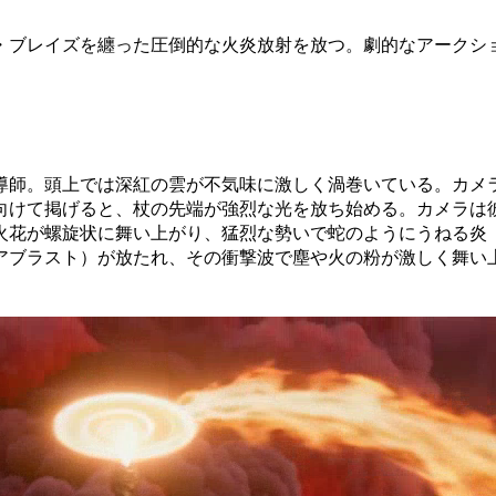
・ブレイズを纏った圧倒的な火炎放射を放つ。劇的なアークシ
導師。頭上では深紅の雲が不気味に激しく渦巻いている。カメ
向けて掲げると、杖の先端が強烈な光を放ち始める。カメラは
火花が螺旋状に舞い上がり、猛烈な勢いで蛇のようにうねる炎
アブラスト）が放たれ、その衝撃波で塵や火の粉が激しく舞い