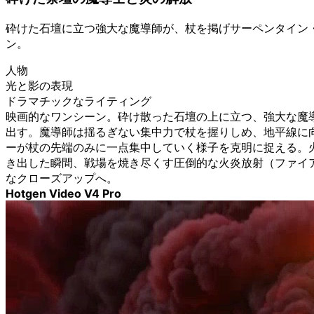
砕けた石壇に立つ強大な魔導師が、杖を掲げサーペンタイン
ン。
人物
光と影の表現
ドラマチックなライティング
映画的なワンシーン。砕け散った石壇の上に立つ、強大な魔
出す。魔導師は揺るぎない集中力で杖を握りしめ、地平線に
ーが杖の先端のみに一点集中していく様子を克明に捉える。
き出した瞬間、戦場を焼き尽くす圧倒的な火炎放射（ファイ
なクローズアップへ。
Hotgen Video V4 Pro