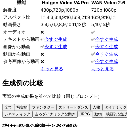
機能
Hotgen Video V4 Pro
WAN Video 2.6
解像度
480p,720p,1080p
720p,1080p
アスペクト比
1:1,4:3,3:4,9:16,16:9,21:9
16:9,9:16,1:1
動画長さ
3,4,5,6,7,8,9,10,11,12秒
5,10,15秒
オーディオ
❌
✅
テキストから動画
✅
今すぐ生成
✅
今すぐ生成
画像から動画
✅
今すぐ生成
✅
今すぐ生成
動画から動画
✅
今すぐ生成
❌
参考画像から動画
✅
今すぐ生成
❌
もっと見る
もっと見る
生成例の比較
実際の生成結果を並べて比較（同じプロンプト）
全て
写実的
ファンタジー
ストリートダンス
人物
ダイナミック
シネマティック
走るダイナミックな動き
JRPG
動物
映画的な迫
砕けた祭壇の魔導士と炎の解放